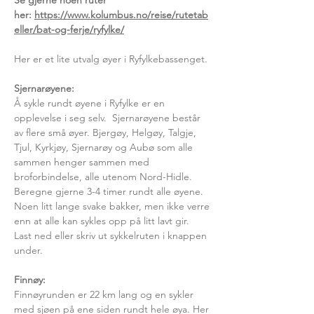
Se gjerne noen ruter
her:
https://www.kolumbus.no/reise/rutetab
eller/bat-og-ferje/ryfylke/
Her er et lite utvalg øyer i Ryfylkebassenget.
Sjernarøyene:
Å sykle rundt øyene i Ryfylke er en
opplevelse i seg selv. Sjernarøyene består
av flere små øyer. Bjergøy, Helgøy, Talgje,
Tjul, Kyrkjøy, Sjernarøy og Aubø som alle
sammen henger sammen med
broforbindelse, alle utenom Nord-Hidle.
Beregne gjerne 3-4 timer rundt alle øyene.
Noen litt lange svake bakker, men ikke verre
enn at alle kan sykles opp på litt lavt gir.
Last ned eller skriv ut sykkelruten i knappen
under.
Finnøy:
Finnøyrunden er 22 km lang og en sykler
med sjøen på ene siden rundt hele øya. Her