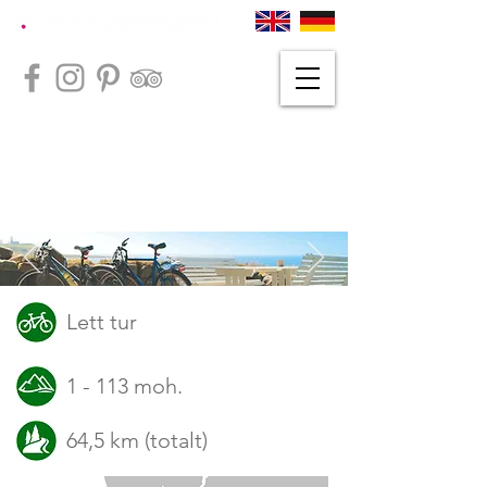
Lett tur
1 - 113 moh.
64,5 km (totalt)