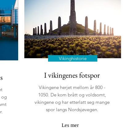
Vikinghistorie
I vikingenes fotspor
s
Vikingene herjet mellom år 800 -
et
1050. De kom brått og voldsomt,
m og
vikingene og har etterlatt seg mange
samt
spor langs Nordsjøvegen.
r.
Les mer