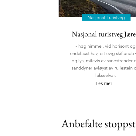
Nasjonal Turistveg
Nasjonal turistveg Jær
- høg himmel, vid horisont og
endelaust hav, eit evig skiftande 
og lys, milevis av sandstrender 
sanddyner avløyst av rullestein 
lakseelvar.
Les mer
Anbefalte stoppst