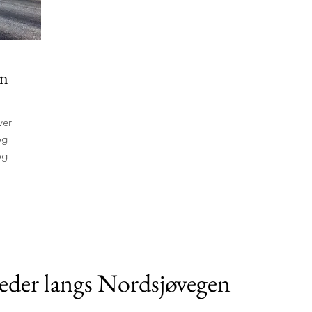
en
ver
og
og
eder langs Nordsjøvegen