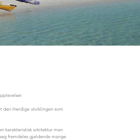
opplevelser.
et den iherdige utviklingen som
n karakteristisk arkitektur man
ør seg fremdeles gjeldende mange