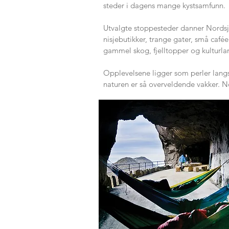
steder i dagens mange kystsamfunn.
Utvalgte stoppesteder danner Nordsjø
nisjebutikker, trange gater, små cafée
gammel skog, fjelltopper og kulturland
Opplevelsene ligger som perler langs 
naturen er så overveldende vakker. N