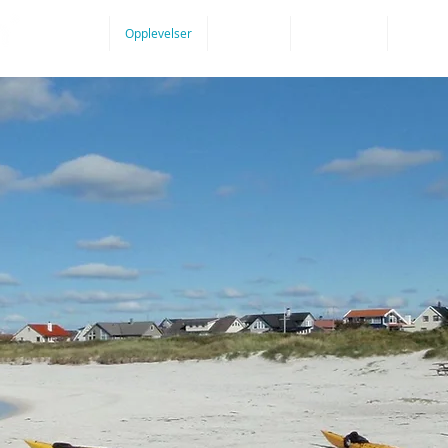
Reisemål
Opplevelser
På Sykkel
Overnatting
Rundrei