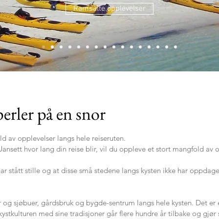
Ramsalte opplevelser
erler på en snor
d av opplevelser langs hele reiseruten.
ansett hvor lang din reise blir, vil du oppleve et stort mangfold av 
r stått stille og at disse små stedene langs kysten ikke har oppdag
 og sjøbuer, gårdsbruk og bygde-sentrum langs hele kysten. Det er e
 kystkulturen med sine tradisjoner går flere hundre år tilbake og gj