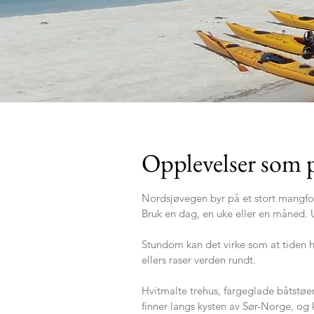
Opplevelser som p
Nordsjøvegen byr på et stort mangfol
Bruk en dag, en uke eller en måned. U
Stundom kan det virke som at tiden ha
ellers raser verden rundt.
Hvitmalte trehus, fargeglade båtstøer
finner langs kysten av Sør-Norge, og