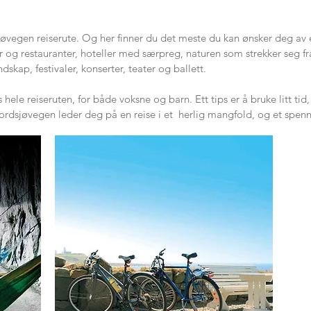
vegen reiserute. Og her finner du det meste du kan ønsker deg av e
r og restauranter, hoteller med særpreg, naturen som strekker seg fra
skap, festivaler, konserter, teater og ballett.
hele reiseruten, for både voksne og barn. Ett tips er å bruke litt ti
ordsjøvegen leder deg på en reise i et herlig mangfold, og et spen