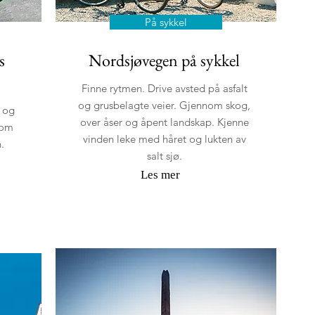
På sykkel
s
Nordsjøvegen på sykkel
Finne rytmen. Drive avsted på asfalt
og grusbelagte veier. Gjennom skog,
e og
over åser og åpent landskap. Kjenne
som
vinden leke med håret og lukten av
.
salt sjø.
Les mer