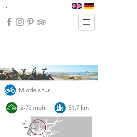
Middels tur
2-72 moh.
51,7 km