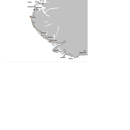
Etappe 10
For å komme over fjorden må en enten ta
ferje/hurtigbåt, viss en en ikke tar
kollektivtransport eller egen bil.
Tar en hurtigbåten fra Stavanger, så ta den
til Nedstrand i Ryfylke. Her er rutetabell:
bat-og-ferje/ryfylke/