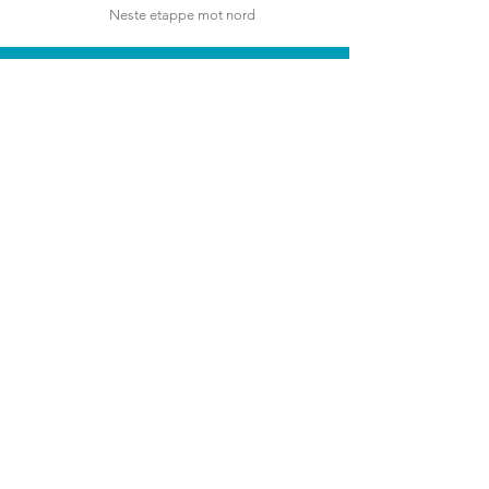
Neste etappe mot nord
Facebook
Instagram
Tripadvisor
Pintrest
Nordsjøvegen magasinet