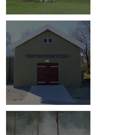
Kystpilegrimsleia
Krigshistorisk utstilling