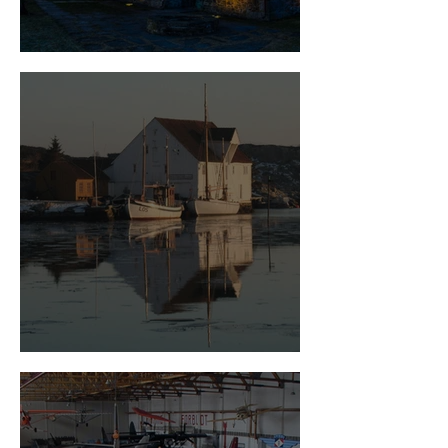
Sola ruinkyrkje
Kystkultursamling i Tananger