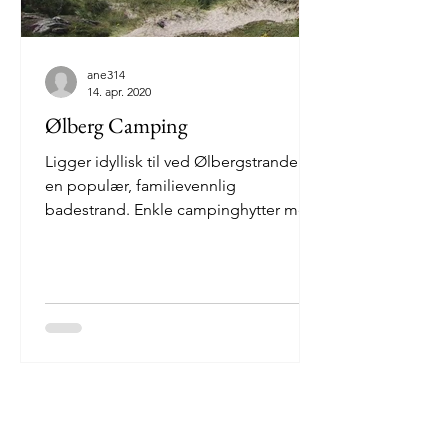
ane314
14. apr. 2020
Ølberg Camping
Ligger idyllisk til ved Ølbergstranden,
en populær, familievennlig
badestrand. Enkle campinghytter med
utsikt til havet. Lekeplass....