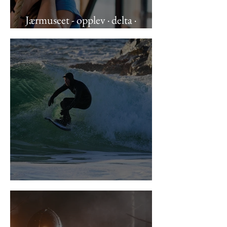
Jærmuseet - opplev · delta ·
utforsk
Ramsalte opplevelser