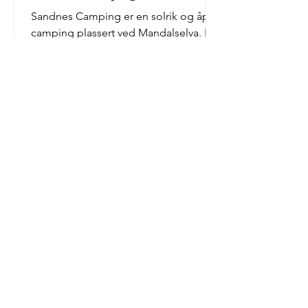
Sandnes Camping er en solrik og åpen
camping plassert ved Mandalselva. Her
kan man nyte fred og ro, og spasere i
skogen på våre merkede...
Gå videre til neste stoppested mot sør
Gå videre til neste stopp mot nord