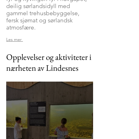
deilig sørlandsidyll med
gammel trehusbebyggelse,
fersk sjømat og sørlandsk
atmosfære.
Les mer
Opplevelser og aktiviteter i
nærheten av Lindesnes