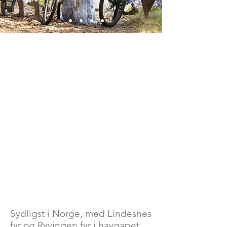
Sydligst i Norge, med Lindesnes
fyr og Ryvingen fyr i havgapet,