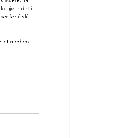
stikkere. Ta 
du gjøre det i 
er for å slå 
ellet med en 