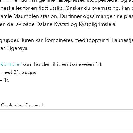
en finner du mange fine rasteplasser, stoppesteder og av
nesfjellet for en flott utsikt. Ønsker du overnatting, kan 
gamle 
Maurholen stasjon
. Du finner også mange fine plass
 en del av både Dalane Kyststi og Kystpilgrimsleia.
rsgrupper. Turen kan kombineres med topptur til Launesfj
ver Eigerøya. 
stkontoret
 som holder til i Jernbaneveien 18.
og med 31. august
– 16
Opplevelser Egersund