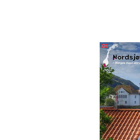
t
PÅ EN SNOR
ld av opplevelser
n uke eller en måned.
u oppleve et stort
nline