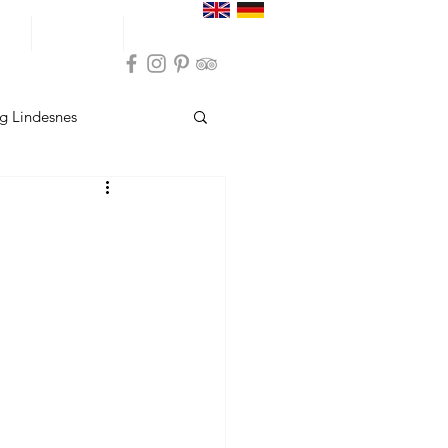
ser
Inspirasjon
Praktisk info
g Lindesnes
sund
Overnatting Hå
Overnatting Bokn
indesnes
sund
Opplevelser Hå