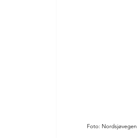
Opplevelser Klepp
Opplevel
Opplevelser Karmøy
Foto: Nordsjøvegen