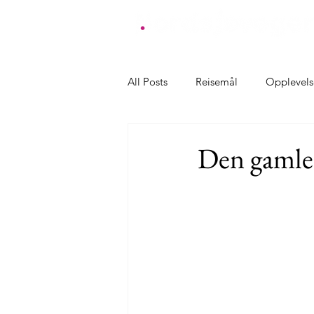
All Posts
Reisemål
Opplevels
Overnatting Farsund
Overnat
Den gamle
Overnatting Klepp
Overnatt
Overnatting Karmøy
Overna
Opplevelser Farsund
Oppleve