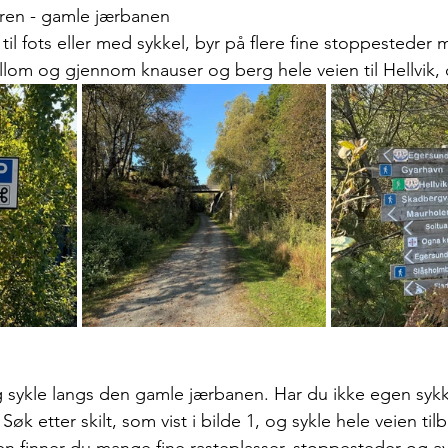
ren - gamle jærbanen
il fots eller med sykkel, byr på flere fine stoppesteder me
lom og gjennom knauser og berg hele veien til Hellvik, 
 
og sykle langs den gamle jærbanen. Har du ikke egen sykke
 Søk etter skilt, som vist i bilde 1, og sykle hele veien tilb