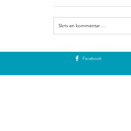
Skriv en kommentar …
Austre Bokn camping
Facebook