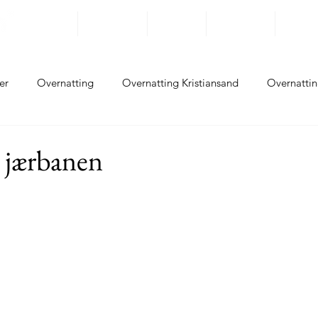
Reisemål
Opplevelser
På Sykkel
Overnatting
Rundrei
er
Overnatting
Overnatting Kristiansand
Overnattin
ting Flekkefjord
Overnatting Sokndal
Overnatting Eiger
 jærbanen
ing Sola
Overnatting Randaberg
Overnatting Stavanger
tting Haugesund
Opplevelser Kristiansand
Opplevelser L
lser Flekkefjord
Opplevelser Sokndal
Opplevelser Eger