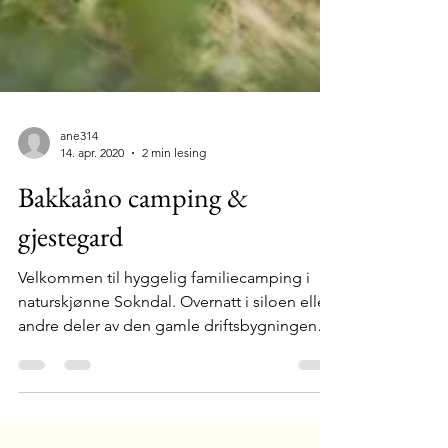
ane314
14. apr. 2020
2 min lesing
Bakkaåno camping &
gjestegard