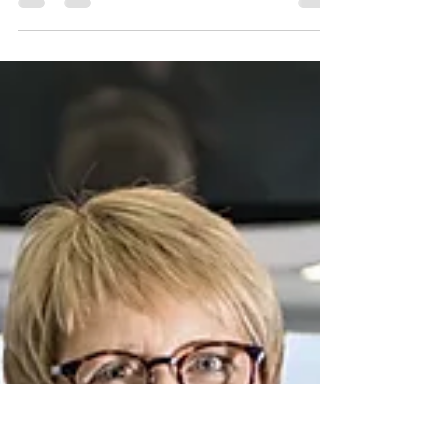
14. apr. 2020
1 min lesing
Steinsnes NAF Camping,
Egersund
Velkommen til et koselig opphold! Vår
velstelte campingplass ligger ved Fv44 -
Nordsjøvegen, 3 km nord for Egersund
sentrum. Stort utvalg...