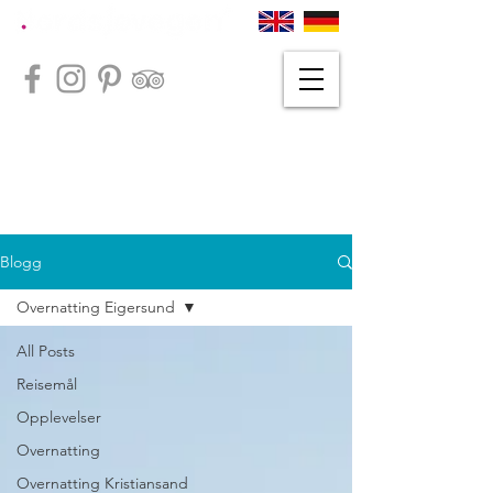
Blogg
Overnatting Eigersund
All Posts
Reisemål
Opplevelser
Overnatting
Overnatting Kristiansand