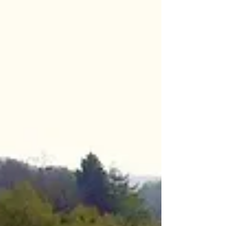
Velkommen til hyggelig familiecamping i
naturskjønne Sokndal. Overnatt i siloen eller
andre deler av den gamle driftsbygningen
eller små...