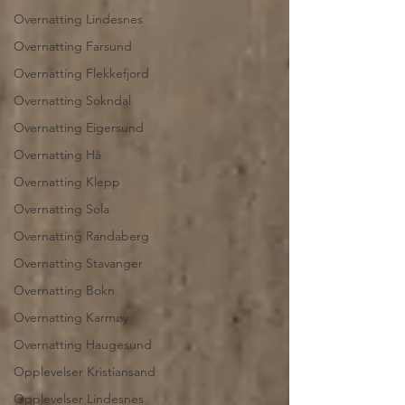
Overnatting Lindesnes
Overnatting Farsund
Overnatting Flekkefjord
Overnatting Sokndal
Overnatting Eigersund
Overnatting Hå
Overnatting Klepp
Overnatting Sola
Overnatting Randaberg
Overnatting Stavanger
Overnatting Bokn
Overnatting Karmøy
Overnatting Haugesund
Opplevelser Kristiansand
Opplevelser Lindesnes