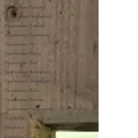
Opplevelser Farsund
Opplevelser Flekkefjord
Opplevelser Sokndal
Opplevelser Egersund
Opplevelser Hå
Opplevelser Klepp
Opplevelser Sola
Opplevelser Randaberg
Opplevelser Stavanger
Opplevelser Bokn
Opplevelser Karmøy
Opplevelser Haugesund
Highlights
Aktiviteter
Kystkultur