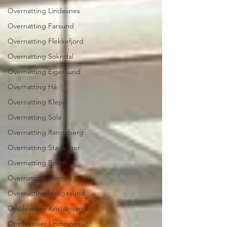
Overnatting Lindesnes
Overnatting Farsund
Overnatting Flekkefjord
Overnatting Sokndal
Overnatting Eigersund
Overnatting Hå
Overnatting Klepp
Overnatting Sola
Overnatting Randaberg
Overnatting Stavanger
Overnatting Bokn
Overnatting Karmøy
Overnatting Haugesund
Opplevelser Kristiansand
Opplevelser Lindesnes