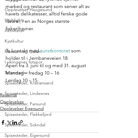
marked og restaurant som server alt av 
Opplevelser Haugesund
havets delikatesser, alltid ferske gode 
Highlights
råvarer, i en av Norges største 
fiskerihavner.
Aktiviteter
Kystkultur
Ta kontakt med 
turistkontoret
 som 
Museum og Galleri
holder til i Jernbaneveien 18.
I vikingenes fotspor
Åpen fra 3. juni til og med 31. august
Spisesteder
Mandag – fredag 10 – 16
Lørdag 10 – 15
Spisesteder, Kristiansand
Spisesteder, Lindesnes
Reisemål
Opplevelser
Spisesteder, Farsund
Opplevelser Egersund
Spisesteder, Flekkefjord
Spisesteder, Sokndal
Spisesteder, Eigersund