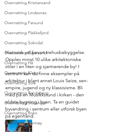
Overnatting Kristiansand
Overnatting Lindesnes
Overnatting Farsund
Overnatting Flekkefjord
Overnatting Sokndal
Historisk vel bevart trehusbebyggelse. 
Overnatting Eigersund
Opplev minst 10 ulike arkitektoniske 
Overnatting Hå
stiler i en liten og sjarmerende by! I 
Overnatting Klepp
sentrum kan du finne eksempler på 
arkitektur i blant annet Louis Seize, sen-
Overnatting Sola
empire, jugend og ny klassisisme. Bli 
Overnatting Randaberg
med på en Musikkstund i kirken - den 
eldste bygning i byen. Ta en guidet 
Overnatting Stavanger
byvandring i sentrum eller utforsk byen 
Overnatting Bokn
på egenhånd.
Overnatting Karmøy