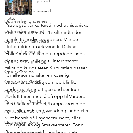
Overnatting Haugesund
Opplevelser Kristiansand
Foto: 
Opplevelser Lindesnes
Prøv også vår kultursti med byhistoriske 
Opplevelser Farsund
skilt – en rute med 14 skilt midt i den 
gamle trehusbebyggelsen. Mange 
Opplevelser Flekkefjord
flotte bilder fra arkivene til Dalane 
Opplevelser Sokndal
Folkemuseum kan du oppdage langs 
denne ruta, i tillegg til interessante 
Opplevelser Egersund
fakta og kuriositeter. Kulturstien passer 
Opplevelser Hå
for alle som ønsker en koselig 
Opplevelser Klepp
spasertur samtidig som de blir litt 
bedre kjent med Egersund sentrum. 
Opplevelser Sola
Avslutt turen med å gå opp til Varberg 
Opplevelser Randaberg
med helleristninger, kompassroser og 
nyt utsikten. Etter byvandring, anbefaler 
Opplevelser Stavanger
vi et besøk på Fayancemuseet, eller 
Opplevelser Bokn
Whiskyhallen og Smaksenteret. Fonn 
Brygge som er et flytende sjømat-
Opplevelser Karmøy