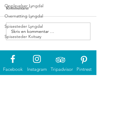
Opplevelser Lyngdal
Kommentarer
Grønnes sjøbad
Overnatting Lyngdal
Besøkssenter Villaks
Spisesteder Lyngdal
Skriv en kommentar …
Spisesteder Kvitsøy
Facebook
Instagram
Tripadvisor
Pintrest