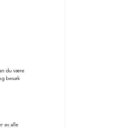
kan du være 
 og besøk 
 av alle 