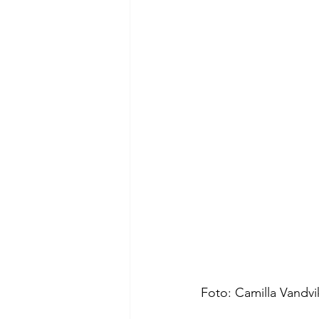
Opplevelser Klepp
Opplevel
Opplevelser Karmøy
Foto: Camilla Vandvi