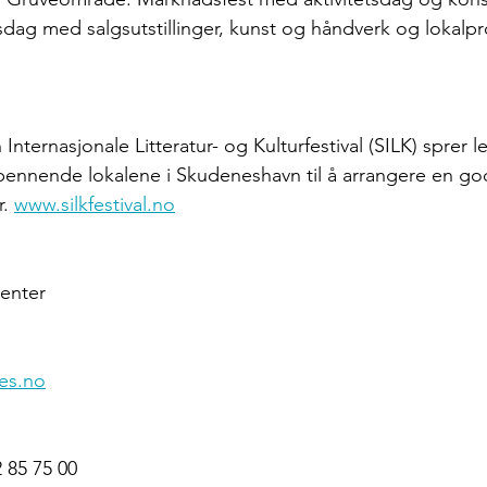
sdag med salgsutstillinger, kunst og håndverk og lokalp
Internasjonale Litteratur- og Kulturfestival (SILK) sprer 
ennende lokalene i Skudeneshavn til å arrangere en god
. 
www.silkfestival.no
enter
es.no
2 85 75 00