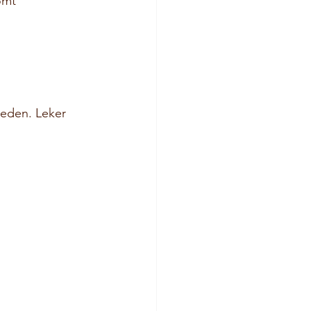
omt 
neden. Leker 