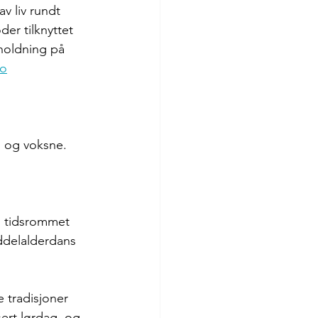
av liv rundt 
r tilknyttet 
rholdning på 
no
n og voksne. 
 i tidsrommet 
ddelalderdans 
 tradisjoner 
ert lørdag, og 