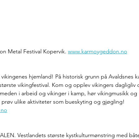
n Metal Festival Kopervik. 
www.karmoygeddon.no
l i vikingenes hjemland! På historisk grunn på Avaldsnes 
tørste vikingfestival. Kom og opplev vikingers dagligliv
meden i arbeid og vikinger i kamp, hør vikingmusikk og 
er prøv ulike aktiviteter som bueskyting og gjøgling! 
.no
LEN. Vestlandets største kystkulturmønstring med båter