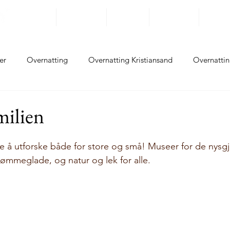
Reisemål
Opplevelser
På Sykkel
Overnatting
Rundrei
er
Overnatting
Overnatting Kristiansand
Overnattin
ting Flekkefjord
Overnatting Sokndal
Overnatting Eiger
milien
ing Sola
Overnatting Randaberg
Overnatting Stavanger
 å utforske både for store og små! Museer for de nysgj
vømmeglade, og natur og lek for alle.
tting Haugesund
Opplevelser Kristiansand
Opplevelser L
lser Flekkefjord
Opplevelser Sokndal
Opplevelser Eger