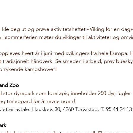
kle deg ut og prøve aktivitetsheftet «Viking for en dag»
 i sommerferien møter du vikinger til aktiviteter og omv
oppleves hvert år i juni med «vikinger» fra hele Europa. H
t tradisjonelt håndverk. Se smeden i arbeid, prøv buesky
 forrykende kampshowet!
land Zoo
stor dyrepark som foreløpig inneholder 250 dyr, fugler o
og treleopard for å nevne noen!
 etter avtale. Hauskev. 30, 4260 Torvastad. T: 95 44 24 13
ark 