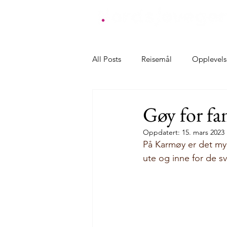
All Posts
Reisemål
Opplevels
Overnatting Farsund
Overnat
Gøy for fa
Oppdatert:
15. mars 2023
Overnatting Klepp
Overnatt
På Karmøy er det mye
ute og inne for de s
Overnatting Karmøy
Overna
Opplevelser Farsund
Oppleve