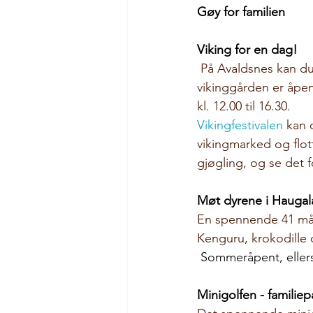
Gøy for familien 
Viking for en dag!
På Avaldsnes kan du 
vikinggården er åpen
kl. 12.00 til 16.30.
Vikingfestivalen
kan 
vikingmarked og flot
gjøgling, og se det
Møt dyrene i Hauga
En spennende 41 mål 
Kenguru, krokodille 
 Sommeråpent, ellers
Minigolfen - familiep