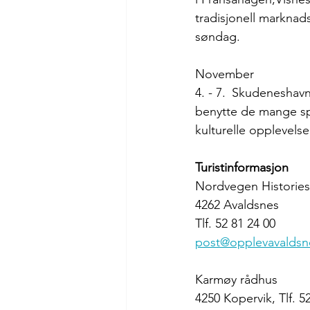
tradisjonell marknad
søndag.
November
4. - 7. Skudeneshavn 
benytte de mange sp
kulturelle opplevelser
Turistinformasjon
Nordvegen Histories
4262 Avaldsnes 
Tlf. 52 81 24 00
post@opplevavaldsn
Karmøy rådhus 
4250 Kopervik, Tlf. 5