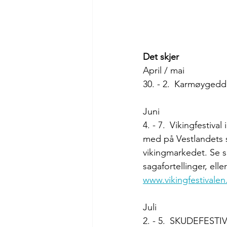
Det skjer
April / mai
30. - 2. Karmøygeddo
Juni
4. - 7. Vikingfestiva
med på Vestlandets s
vikingmarkedet. Se s
sagafortellinger, ell
www.vikingfestivalen
Juli
2. - 5. SKUDEFESTIVA