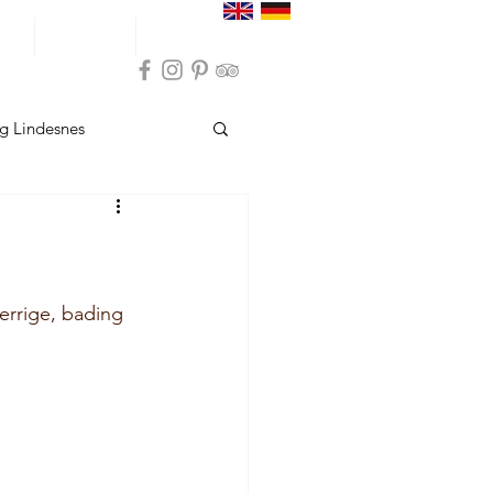
ser
Inspirasjon
Praktisk info
g Lindesnes
sund
Overnatting Hå
Overnatting Bokn
errige, bading 
indesnes
sund
Opplevelser Hå