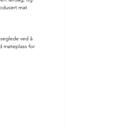
rodusert mat 
leseglede ved å 
 møteplass for 