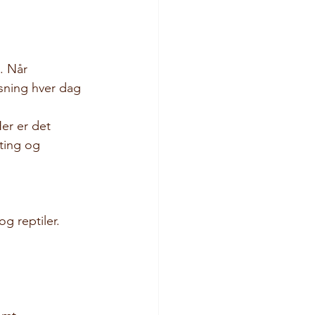
. Når 
isning hver dag 
er er det 
ting og 
g reptiler. 