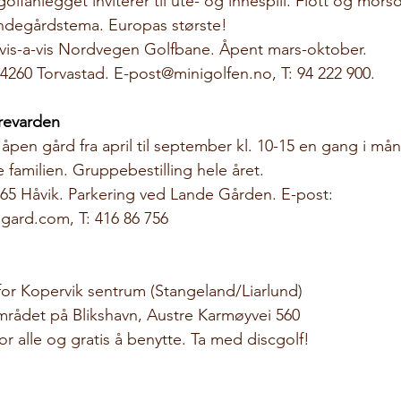
lfanlegget inviterer til ute- og innespill. Flott og mors
degårdstema. Europas største!
 vis-a-vis Nordvegen Golfbane. Åpent mars-oktober.
 4260 Torvastad. E-post@minigolfen.no, T: 94 222 900.
revarden 
åpen gård fra april til september kl. 10-15 en gang i må
le familien. Gruppebestilling hele året.
65 Håvik. Parkering ved Lande Gården. E-post: 
ngard.com
, T: 416 86 756
 for Kopervik sentrum (Stangeland/Liarlund)
iområdet på Blikshavn, Austre Karmøyvei 560
r alle og gratis å benytte. Ta med discgolf!