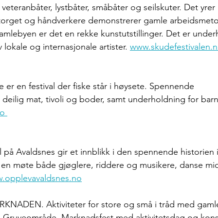
 veteranbåter, lystbåter, småbåter og seilskuter. Det yrer 
rget og håndverkere demonstrerer gamle arbeidsmetode
gamlebyen er det en rekke kunstutstillinger. Det er unde
 lokale og internasjonale artister. 
www.skudefestivalen.
e er en festival der fiske står i høysete. Spennende 
 deilig mat, tivoli og boder, samt underholdning for bar
o 
l på Avaldsnes gir et innblikk i den spennende historien
n en møte både gjøglere, riddere og musikere, danse mi
.opplevavaldsnes.no
RKNADEN. Aktiviteter for store og små i tråd med gamle
s Gruveområde. Marknadsfest med aktivitetsdag og kons