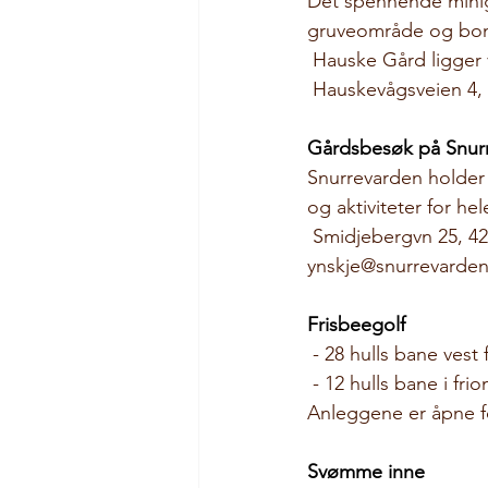
Det spennende minigo
gruveområde og bon
 Hauske Gård ligger
 Hauskevågsveien 4,
Gårdsbesøk på Snur
Snurrevarden holder 
og aktiviteter for he
Smidjebergvn 25, 42
ynskje@snurrevarde
Frisbeegolf 
- 28 hulls bane vest
- 12 hulls bane i fr
Anleggene er åpne fo
Svømme inne 