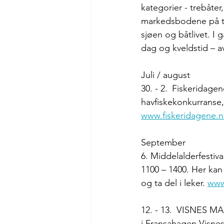
kategorier - trebåter,
markedsbodene på to
sjøen og båtlivet. I 
dag og kveldstid – av
Juli / august
30. - 2. Fiskeridagen
havfiskekonkurranse,
www.fiskeridagene.n
September 
6. Middelalderfestiva
1100 – 1400. Her ka
og ta del i leker. 
www
12. - 13. VISNES MA
i Fransahagen,Visne