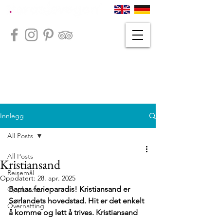
Innlegg
All Posts
All Posts
Kristiansand
Reisemål
Oppdatert:
28. apr. 2025
Barnas ferieparadis! Kristiansand er 
Opplevelser
Sørlandets hovedstad. Hit er det enkelt 
Overnatting
å komme og lett å trives. Kristiansand 