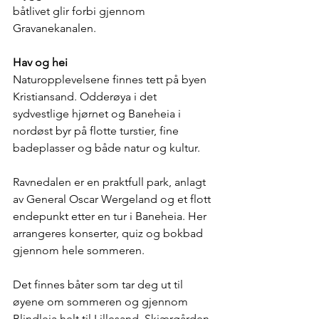
båtlivet glir forbi gjennom 
Gravanekanalen.
Hav og hei
Naturopplevelsene finnes tett på byen 
Kristiansand. Odderøya i det 
sydvestlige hjørnet og Baneheia i 
nordøst byr på flotte turstier, fine 
badeplasser og både natur og kultur.
Ravnedalen er en praktfull park, anlagt 
av General Oscar Wergeland og et flott 
endepunkt etter en tur i Baneheia. Her 
arrangeres konserter, quiz og bokbad 
gjennom hele sommeren.
Det finnes båter som tar deg ut til 
øyene om sommeren og gjennom 
Blindleia helt til Lillesand. Skjærgården 