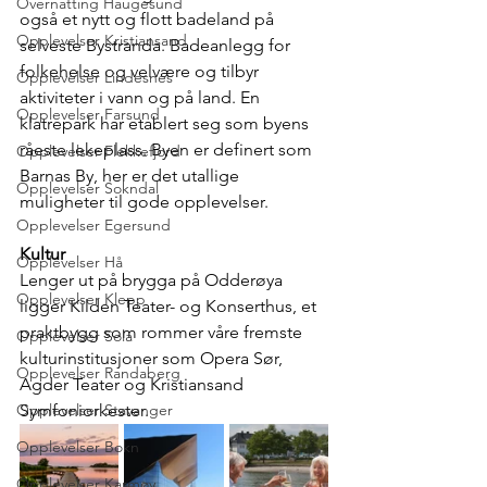
Overnatting Haugesund
også et nytt og flott badeland på 
Opplevelser Kristiansand
selveste Bystranda. Badeanlegg for 
folkehelse og velvære og tilbyr 
Opplevelser Lindesnes
aktiviteter i vann og på land. En 
Opplevelser Farsund
klatrepark har etablert seg som byens 
råeste lekeplass. Byen er definert som 
Opplevelser Flekkefjord
Barnas By, her er det utallige 
Opplevelser Sokndal
muligheter til gode opplevelser.
Opplevelser Egersund
Kultur
Opplevelser Hå
Lenger ut på brygga på Odderøya 
Opplevelser Klepp
ligger Kilden Teater- og Konserthus, et 
praktbygg som rommer våre fremste 
Opplevelser Sola
kulturinstitusjoner som Opera Sør, 
Opplevelser Randaberg
Agder Teater og Kristiansand 
Opplevelser Stavanger
Symfoniorkester. 
Opplevelser Bokn
Opplevelser Karmøy