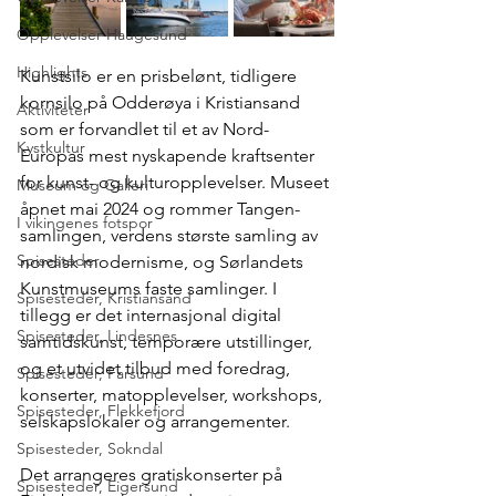
Opplevelser Haugesund
Highlights
Kunstsilo er en prisbelønt, tidligere 
kornsilo på Odderøya i Kristiansand 
Aktiviteter
som er forvandlet til et av Nord-
Kystkultur
Europas mest nyskapende kraftsenter 
for kunst- og kulturopplevelser. Museet 
Museum og Galleri
åpnet mai 2024 og rommer Tangen-
I vikingenes fotspor
samlingen, verdens største samling av 
Spisesteder
nordisk modernisme, og Sørlandets 
Kunstmuseums faste samlinger. I 
Spisesteder, Kristiansand
tillegg er det internasjonal digital 
Spisesteder, Lindesnes
samtidskunst, temporære utstillinger, 
og et utvidet tilbud med foredrag, 
Spisesteder, Farsund
konserter, matopplevelser, workshops, 
Spisesteder, Flekkefjord
selskapslokaler og arrangementer.
Spisesteder, Sokndal
Det arrangeres gratiskonserter på 
Spisesteder, Eigersund