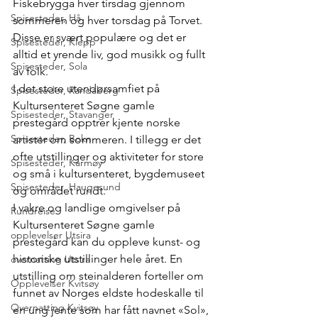
Fiskebrygga hver tirsdag gjennom 
Spisesteder, Hå
sommeren og hver torsdag på Torvet. 
Disse er svært populære og det er 
Spisesteder, Klepp
alltid et yrende liv, god musikk og fullt 
Spisesteder, Sola
av folk.
I det store utendørsamfiet på 
Spisesteder, Randaberg
Kultursenteret Søgne gamle 
Spisesteder, Stavanger
prestegård opptrer kjente norske 
Spisesteder, Bokn
artister om sommeren. I tillegg er det 
ofte utstillinger og aktiviteter for store 
Spisesteder, Karmøy
og små i kultursenteret, bygdemuseet 
Spisesteder, Haugesund
og området rundt.
I vakre og landlige omgivelser på 
Rundreise
Kultursenteret Søgne gamle 
opplevelser Utsira
prestegård kan du oppleve kunst- og 
historiske utstillinger hele året. En 
overnatting Utsira
utstilling om steinalderen forteller om 
Opplevelser Kvitsøy
funnet av Norges eldste hodeskalle til 
Overnatting Kvitsøy
en ung jente som har fått navnet «Sol», 