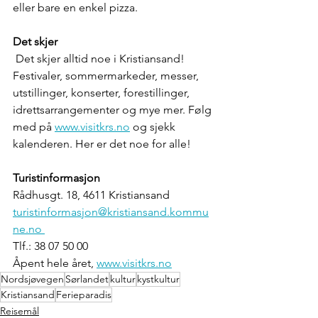
eller bare en enkel pizza.
Det skjer
Det skjer alltid noe i Kristiansand! 
Festivaler, sommermarkeder, messer, 
utstillinger, konserter, forestillinger, 
idrettsarrangementer og mye mer. Følg 
med på 
www.visitkrs.no
 og sjekk 
kalenderen. Her er det noe for alle!
Turistinformasjon
Rådhusgt. 18, 4611 Kristiansand 
turistinformasjon@kristiansand.kommu
ne.no 
Tlf.: 38 07 50 00
Åpent hele året, 
www.visitkrs.no
Nordsjøvegen
Sørlandet
kultur
kystkultur
Kristiansand
Ferieparadis
Reisemål