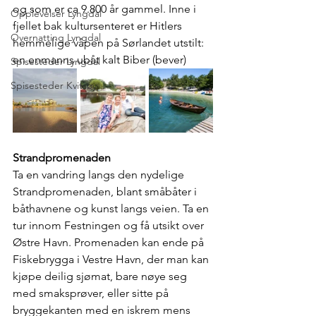
og som er ca 9.800 år gammel. Inne i 
Opplevelser Lyngdal
fjellet bak kultursenteret er Hitlers 
Overnatting Lyngdal
hemmelige våpen på Sørlandet utstilt: 
en enmanns ubåt kalt Biber (bever)
Spisesteder Lyngdal
Spisesteder Kvitsøy
Strandpromenaden
Ta en vandring langs den nydelige 
Strandpromenaden, blant småbåter i 
båthavnene og kunst langs veien. Ta en 
tur innom Festningen og få utsikt over 
Østre Havn. Promenaden kan ende på 
Fiskebrygga i Vestre Havn, der man kan 
kjøpe deilig sjømat, bare nøye seg 
med smaksprøver, eller sitte på 
bryggekanten med en iskrem mens 