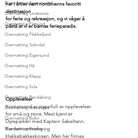
Overnatting Kristiansand
har i årtier vært nordmenns favoritt 
destinasjon 
Overnatting Lindesnes
for ferie og rekreasjon, og vi våger å 
Overnatting Farsund
påstå at vi er barnas ferieparadis.  
Overnatting Flekkefjord
Overnatting Sokndal
Overnatting Eigersund
Overnatting Hå
Overnatting Klepp
Overnatting Sola
Overnatting Randaberg
Opplevelser
Kristiansand er stappfull av opplevelser 
Overnatting Stavanger
for små og store. Mest kjent er 
Overnatting Bokn
Dyreparken med Kaptein Sabeltann, 
Overnatting Karmøy
Kardemommeby og 
Hakkebakkeskogen. Men her finnes 