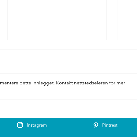
Grønn
Besøkssenter Villaks
mentere dette innlegget. Kontakt nettstedseieren for mer
Instagram
Pintrest