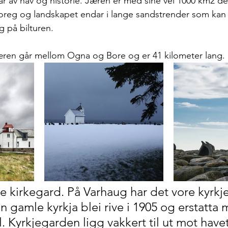
 av hav og historie. Jæren er med sine vel 1000 km2 det
oreg og landskapet endar i lange sandstrender som kan 
g på bilturen.
Jæren går mellom Ogna og Bore og er 41 kilometer lang.
 kirkegard. På Varhaug har det vore kyrkje
n gamle kyrkja blei rive i 1905 og erstatta 
l. Kyrkjegarden ligg vakkert til ut mot havet