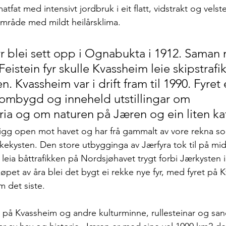
tfat med intensivt jordbruk i eit flatt, vidstrakt og velste
område med mildt heilårsklima. 
r blei sett opp i Ognabukta i 1912. Saman
istein fyr skulle Kvassheim leie skipstrafik
n. Kvassheim var i drift fram til 1990. Fyret 
 ombygd og inneheld utstillingar om 
ria og om naturen på Jæren og ein liten kaf
igg open mot havet og har frå gammalt av vore rekna so
skekysten. Den store utbygginga av Jærfyra tok til på mi
 leia båttrafikken på Nordsjøhavet trygt forbi Jærkysten i 
øpet av åra blei det bygt ei rekke nye fyr, med fyret på
m det siste.
et på Kvassheim og andre kulturminne, rullesteinar og san