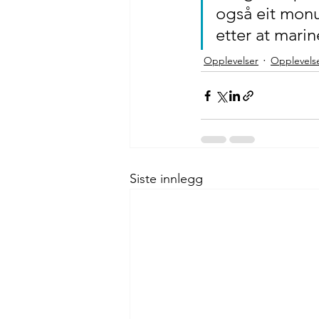
også eit monu
etter at marin
Opplevelser
Opplevels
Siste innlegg