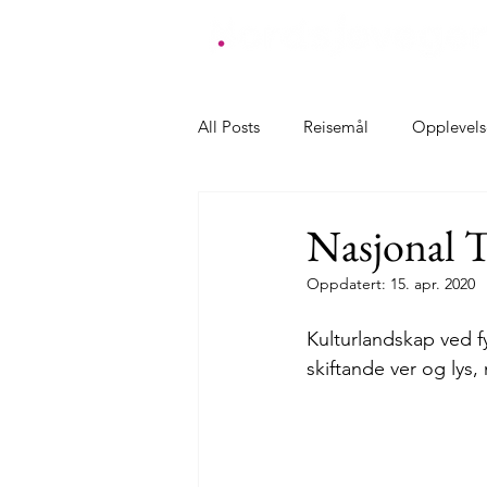
All Posts
Reisemål
Opplevels
Overnatting Farsund
Overnat
Nasjonal T
Oppdatert:
15. apr. 2020
Overnatting Klepp
Overnatt
Kulturlandskap ved f
skiftande ver og lys,
Overnatting Karmøy
Overna
Opplevelser Farsund
Oppleve