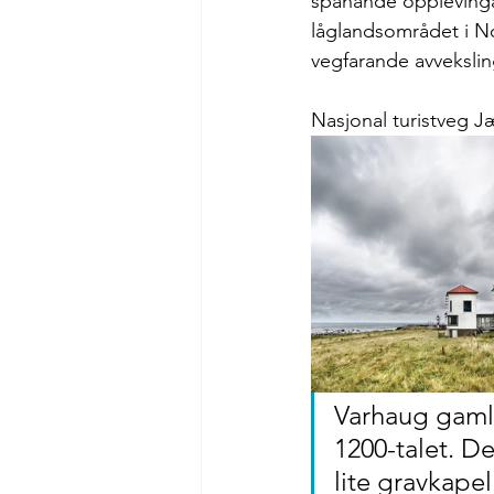
spanande opplevingar
låglandsområdet i N
vegfarande avvekslin
Nasjonal turistveg 
Varhaug gamle
1200-talet. De
lite gravkapel