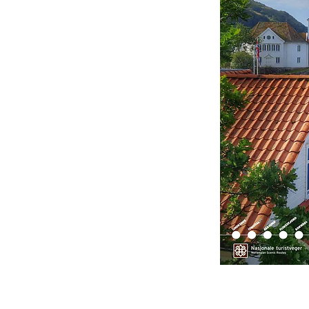
n uke eller en måned.
u oppleve et stort
nline