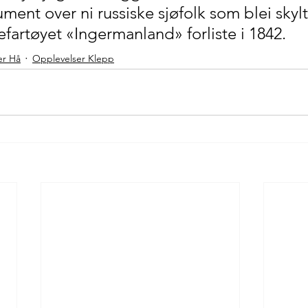
ment over ni russiske sjøfolk som blei skylt
efartøyet «Ingermanland» forliste i 1842. 
er Hå
Opplevelser Klepp