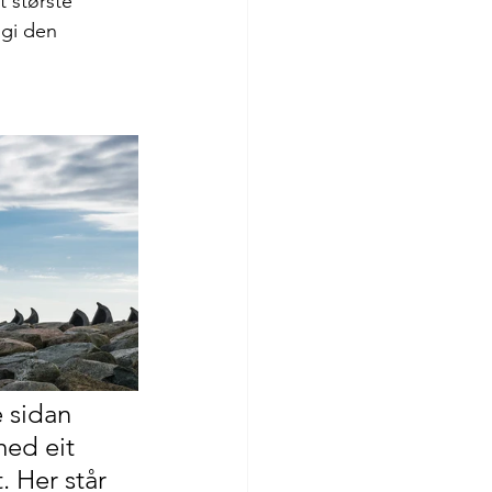
 største 
gi den 
 sidan 
med eit 
. Her står 