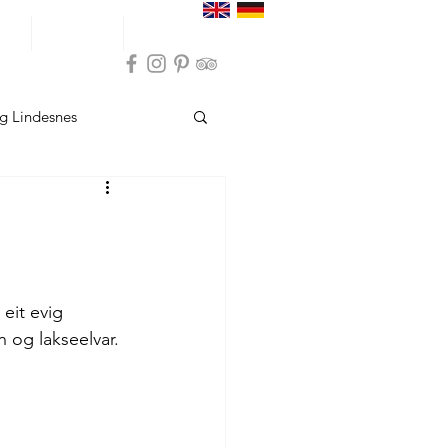
ser
Inspirasjon
Praktisk info
g Lindesnes
sund
Overnatting Hå
Overnatting Bokn
eit evig 
n og lakseelvar. 
indesnes
sund
Opplevelser Hå