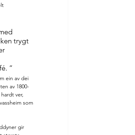
lt 
 med 
ken trygt 
er 
é. ”
m ein av dei 
dten av 1800-
hardt ver, 
 Kvassheim som 
ddyner gir 