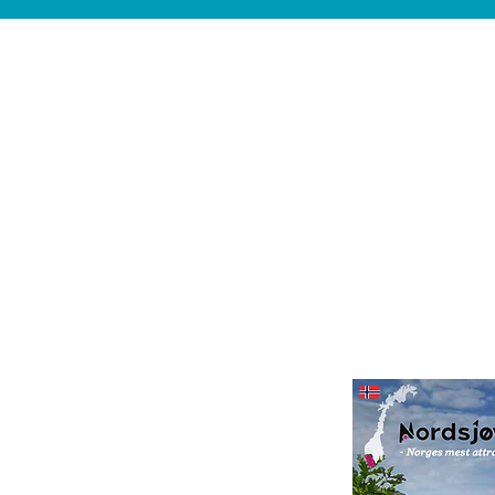
t
PÅ EN SNOR
ld av opplevelser