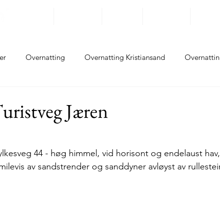
Reisemål
Opplevelser
På Sykkel
Overnatting
Rundrei
er
Overnatting
Overnatting Kristiansand
Overnattin
ting Flekkefjord
Overnatting Sokndal
Overnatting Eiger
uristveg Jæren
ing Sola
Overnatting Randaberg
Overnatting Stavanger
ylkesveg 44 - høg himmel, vid horisont og endelaust hav, 
 milevis av sandstrender og sanddyner avløyst av rullestei
tting Haugesund
Opplevelser Kristiansand
Opplevelser L
lser Flekkefjord
Opplevelser Sokndal
Opplevelser Eger