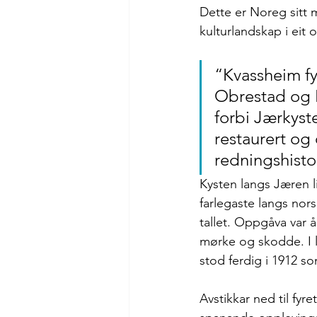
Dette er Noreg sitt ma
kulturlandskap i eit 
“Kvassheim fy
Obrestad og Fe
forbi Jærkyste
restaurert og
redningshisto
Kysten langs Jæren l
farlegaste langs nor
tallet. Oppgåva var å
mørke og skodde. I l
stod ferdig i 1912 so
Avstikkar ned til fyr