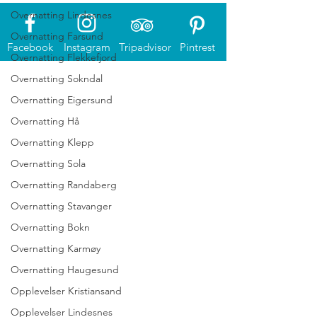
Overnatting Lindesnes
Overnatting Farsund
Facebook
Instagram
Tripadvisor
Pintrest
Overnatting Flekkefjord
Overnatting Sokndal
Overnatting Eigersund
Overnatting Hå
Overnatting Klepp
Overnatting Sola
Overnatting Randaberg
Overnatting Stavanger
Overnatting Bokn
Overnatting Karmøy
Overnatting Haugesund
Nordsjøvegen magasinet
Opplevelser Kristiansand
OPPLEVELSER SOM SOM PERLER PÅ EN
Opplevelser Lindesnes