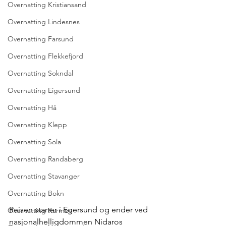
Overnatting Kristiansand
Overnatting Lindesnes
Overnatting Farsund
Overnatting Flekkefjord
Overnatting Sokndal
Overnatting Eigersund
Overnatting Hå
Overnatting Klepp
Overnatting Sola
Overnatting Randaberg
Overnatting Stavanger
Overnatting Bokn
Reisen starter i Egersund og ender ved 
Overnatting Karmøy
nasjonalhelligdommen Nidaros 