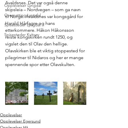
Avaldsnes. Det var også denne 
Opplevelser Lyngdal
skipsleia – Nordvegen – som ga navn 
Overnatting Lyngdal
til Norge. Avaldsnes var kongsgård for 
Harald Hårfagre og hans 
Spisesteder Lyngdal
etterkommere. Håkon Håkonsson 
Spisesteder Kvitsøy
reiste kongskirken rundt 1250, og 
vigslet den til Olav den hellige. 
Olavskirken ble et viktig stoppested for 
pilegrimer til Nidaros og her er mange 
spennende spor etter Olavskulten. 
Opplevelser
Opplevelser Egersund
Opplevelser Hå