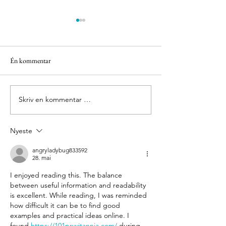
Én kommentar
Eigerøy fyr
Grønnes sjøbad
Skriv en kommentar …
Nyeste
angryladybug833592
28. mai
I enjoyed reading this. The balance 
between useful information and readability 
is excellent. While reading, I was reminded 
how difficult it can be to find good 
examples and practical ideas online. I 
found 
https://101pryvitannia.com/
 during 