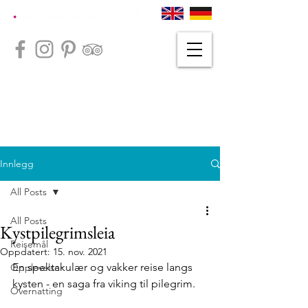
Innlegg
All Posts
All Posts
Kystpilegrimsleia
Reisemål
Oppdatert:
15. nov. 2021
En spektakulær og vakker reise langs 
Opplevelser
kysten - en saga fra viking til pilegrim. 
Overnatting