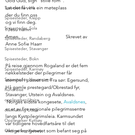
God Gud, sign "stille rom". 
Lat det få vera ein møteplass
Spisesteder, Hå
der du finn oss
Spisesteder, Klepp
og vi finn deg. 
Spisesteder, Sola
I Jesu namn
Amen. 				Skrevet av 
Spisesteder, Randaberg
Anne Sofie Haarr
Spisesteder, Stavanger
Spisesteder, Bokn
På reise gjennom Rogaland er det fem 
Spisesteder, Karmøy
nøkkelsteder der pilegrimer får 
Spisesteder, Haugesund
stempel i passet sitt. Fra sør: Egersund, 
Hå gamle prestegard/Obrestad fyr, 
Rundreise
Stavanger, Utstein og Avaldsnes. 
opplevelser Utsira
 Norges eldste kongesete, 
Avaldsnes
, 
er et av fire regionale pilegrimssentre 
overnatting Utsira
langs Kystpilegrimsleia. Karmsundet 
Opplevelser Kvitsøy
var tidligere hovedfartsåre til det 
viktige kongesetet som befant seg på 
Overnatting Kvitsøy