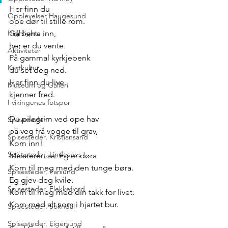
Her finn du 
Opplevelser Haugesund
ope dør til stille rom. 
Gå berre inn, 
Highlights
her er du vente. 
Aktiviteter
På gammal kyrkjebenk
Kystkultur
du set deg ned. 
Her finn du live, 
Museum og Galleri
kjenner fred. 
I vikingenes fotspor
Du pilegrim ved ope hav
Spisesteder
på veg frå vogge til grav, 
Spisesteder, Kristiansand
Kom inn!
Spisesteder, Lindesnes
Meisteren sa: Eg er døra
Kom til meg med den tunge børa. 
Spisesteder, Farsund
Eg gjev deg kvile. 
Spisesteder, Flekkefjord
Kom til meg med din takk for livet. 
Kom med alt som i hjartet bur. 
Spisesteder, Sokndal
Spisesteder, Eigersund