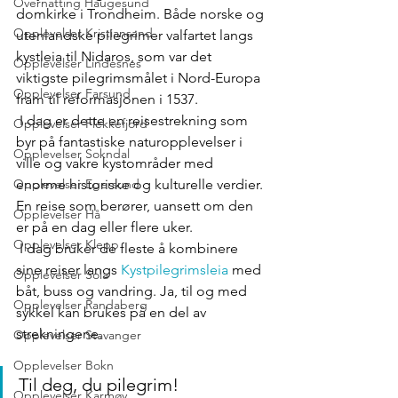
Overnatting Haugesund
domkirke i Trondheim. Både norske og 
Opplevelser Kristiansand
utenlandske pilegrimer valfartet langs 
kystleia til Nidaros, som var det 
Opplevelser Lindesnes
viktigste pilegrimsmålet i Nord-Europa 
Opplevelser Farsund
fram til reformasjonen i 1537.
 I dag er dette en reisestrekning som 
Opplevelser Flekkefjord
byr på fantastiske naturopplevelser i 
Opplevelser Sokndal
ville og vakre kystområder med 
enorme historiske og kulturelle verdier. 
Opplevelser Egersund
En reise som berører, uansett om den 
Opplevelser Hå
er på en dag eller flere uker.
Opplevelser Klepp
 I dag bruker de fleste å kombinere 
sine reiser langs 
Kystpilegrimsleia
 med 
Opplevelser Sola
båt, buss og vandring. Ja, til og med 
Opplevelser Randaberg
sykkel kan brukes på en del av 
strekningene.
Opplevelser Stavanger
Opplevelser Bokn
Til deg, du pilegrim!
Opplevelser Karmøy