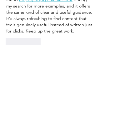
my search for more examples, and it offers 
the same kind of clear and useful guidance. 
It's always refreshing to find content that 
feels genuinely useful instead of written just 
for clicks. Keep up the great work.
Lik
Svar
Facebook
Instagram
Tripadvisor
Pintrest