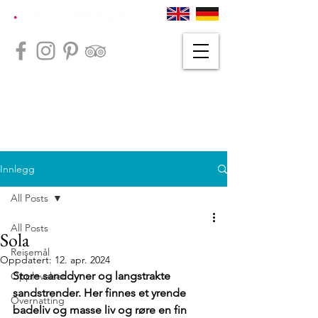
Innlegg
All Posts
All Posts
Sola
Reisemål
Oppdatert:
12. apr. 2024
Store sanddyner og langstrakte 
Opplevelser
sandstrender. Her finnes et yrende 
Overnatting
badeliv og masse liv og røre en fin 