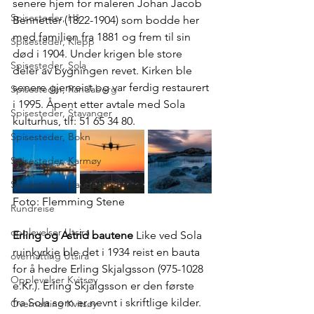
senere hjem for maleren Johan Jacob 
Spisesteder, Hå
Bennetter (1822-1904) som bodde her 
med familien fra 1881 og frem til sin 
Spisesteder, Klepp
død i 1904. Under krigen ble store 
Spisesteder, Sola
deler av bygningen revet. Kirken ble 
senere gjenreist og var ferdig restaurert 
Spisesteder, Randaberg
i 1995. Åpent etter avtale med Sola 
Spisesteder, Stavanger
kulturhus, tlf: 51 65 34 80.
Spisesteder, Bokn
Spisesteder, Karmøy
Spisesteder, Haugesund
Foto: Flemming Stene 
Rundreise
opplevelser Utsira
Erling og Astrid bautene
 Like ved Sola 
ruinkyrkje ble det i 1934 reist en bauta 
overnatting Utsira
for å hedre Erling Skjalgsson (975-1028 
Opplevelser Kvitsøy
e.Kr.). Erling Skjalgsson er den første 
fra Sola som er nevnt i skriftlige kilder. 
Overnatting Kvitsøy