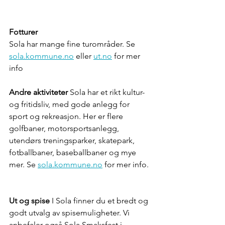
Fotturer
Sola har mange fine turområder. Se 
sola.kommune.no
 eller 
ut.no
 for mer 
info  
Andre aktiviteter
 Sola har et rikt kultur- 
og fritidsliv, med gode anlegg for 
sport og rekreasjon. Her er flere 
golfbaner, motorsportsanlegg, 
utendørs treningsparker, skatepark, 
fotballbaner, baseballbaner og mye 
mer. Se 
sola.kommune.no
 for mer info. 
Ut og spise
 I Sola finner du et bredt og 
godt utvalg av spisemuligheter. Vi 
anbefaler også Sola Smaksfest i 