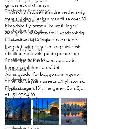
Overnatting Haugesund
gir oss et unikt innsyn 
Opplevelser Kristiansand
 i norsk flyhistorie fra andre verdenskrig 
frem til i dag. Her kan man få se over 30 
Opplevelser Lindesnes
historiske fly, samt ulike utstillinger i 
Opplevelser Farsund
den gamle hangaren fra 2. verdenskrig. 
Like ved er også Torpedoverkstedet 
Opplevelser Flekkefjord
hvor det nylig åpnet en krigshistorisk 
Opplevelser Sokndal
utstilling med vekt på de personlige 
Opplevelser Egersund
fortellingene fra de som opplevde 
krigen lokalt her i området. 
Opplevelser Hå
Åpningstider for begge samlingene 
Opplevelser Klepp
finner du på jaermuseet.no/flyhistorisk. 
Flyplassvegen 131, Hangaren, Sola Sjø, 
Opplevelser Sola
tlf.: 51 97 94 20
Opplevelser Randaberg
Opplevelser Stavanger
Opplevelser Bokn
Opplevelser Karmøy