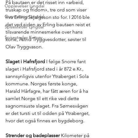
På bautaen er det risset inn «arbeid, 
Opplevelser Lyngdal
truskap og fridom», tre ord som viser 
Overnatting Lyngdal
hva Erling Skjalgsson sto for. I 2016 ble 
det ved siden av Erling bautaen reist et 
Spisesteder Lyngdal
tilsvarende minnesmerke over hans 
Spisesteder Kvitsøy
kone, Astrid Tryggvesdotter, søster til 
Olav Tryggvason. 
Slaget i Hafrsfjord
 I følge Snorre fant 
slaget i Hafrsfjord sted i år 872 e.Kr., 
sannsynligvis utenfor Ytraberget i Sola 
kommune. Norges første konge, 
Harald Hårfagre, har fått æren for å ha 
samlet Norge til ett rike ved dette 
sagnomsuste slaget. Fra Sørnesvågen 
er det tursti ut til odden på Ytraberget, 
hvor det også finnes en bygdeborg.
Strender og badeplasser 
Kilometer på 