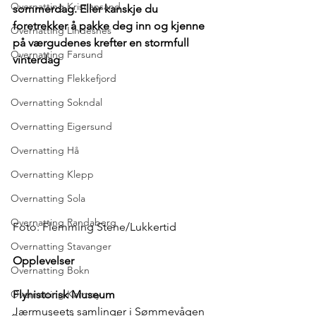
Overnatting Kristiansand
sommerdag. Eller kanskje du 
foretrekker å pakke deg inn og kjenne 
Overnatting Lindesnes
på værgudenes krefter en stormfull 
Overnatting Farsund
vinterdag
Overnatting Flekkefjord
Overnatting Sokndal
Overnatting Eigersund
Overnatting Hå
Overnatting Klepp
Overnatting Sola
Overnatting Randaberg
Foto: Flemming Stene/Lukkertid
Overnatting Stavanger
Opplevelser
Overnatting Bokn
Overnatting Karmøy
Flyhistorisk Museum
Jærmuseets samlinger i Sømmevågen 