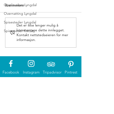
Opplevelser Lyngdal
Kommentarer
Eigerøy fyr
Grønnes sjøbad
Overnatting Lyngdal
Spisesteder Lyngdal
Det er ikke lenger mulig å
kommentere dette innlegget.
Spisesteder Kvitsøy
Kontakt nettstedseieren for mer
informasjon.
Facebook
Instagram
Tripadvisor
Pintrest