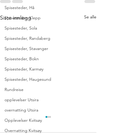
Spisesteder, Hå
Se alle
Siste innlegg
Spisesteder, Klepp
Spisesteder, Sola
Spisesteder, Randaberg
Spisesteder, Stavanger
Spisesteder, Bokn
Spisesteder, Karmøy
Spisesteder, Haugesund
Rundreise
opplevelser Utsira
overnatting Utsira
Opplevelser Kvitsøy
Overnatting Kvitsøy