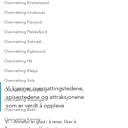
Overnatting Kristiansand
Overnatting Lindesnes
Overnatting Farsund
Overnatting Flekkefjord
Overnatting Sokndal
Overnatting Eigersund
Overnatting Hå
Overnatting Klepp
Overnatting Sola
Vi kjenner overnattingstedene, 
Overnatting Randaberg
spisestedene og attraksjonene 
Overnatting Stavanger
som er verdt å oppleve
Overnatting Bokn
Overnatting Karmøy
Vi  i Annetur er glad i å reise, liker å 