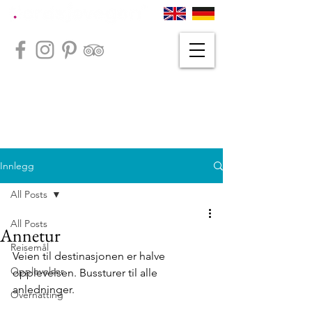
Innlegg
All Posts
All Posts
Annetur
Reisemål
Veien til destinasjonen er halve 
Opplevelser
opplevelsen. Bussturer til alle 
anledninger.
Overnatting