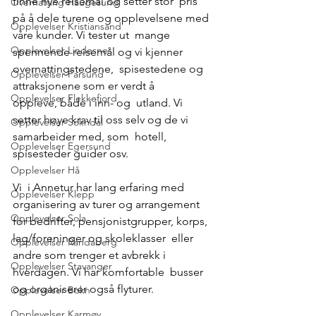
finne nye reisemål og setter stor  pris 
Overnatting Haugesund
på å dele turene og opplevelsene med 
Opplevelser Kristiansand
våre kunder. Vi tester ut  mange 
Opplevelser Lindesnes
spennende reisemål og vi kjenner 
overnattingstedene,  spisestedene og 
Opplevelser Farsund
attraksjonene som er verdt å 
Opplevelser Flekkefjord
oppleve, både i inn- og  utland. Vi 
setter høye krav til oss selv og de vi 
Opplevelser Sokndal
samarbeider med, som  hotell, 
Opplevelser Egersund
spisesteder guider osv.
Opplevelser Hå
Vi  i Annetur har lang erfaring med 
Opplevelser Klepp
organisering av turer og arrangement  
Opplevelser Sola
for bedrifter, pensjonistgrupper, korps, 
lag/foreninger og skoleklasser  eller 
Opplevelser Randaberg
andre som trenger et avbrekk i 
Opplevelser Stavanger
hverdagen. Vi har komfortable  busser 
og organiserer også flyturer.
Opplevelser Bokn
Opplevelser Karmøy