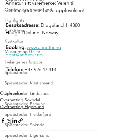
Annetur sitt varemerke: Veien til 
Opplevelser Haugesund
destinasjonen er halve opplevelsen!
Highlights
Besøksadresse:
 Drageland 1, 4380 
Aktiviteter
Hauge i Dalane, Norway
Kystkultur
Booking: 
www.annetur.no
Museum og Galleri
post@annetur.no
I vikingenes fotspor
Telefon:
 +47 926 47 413
Spisesteder
Spisesteder, Kristiansand
Opplevelser
Spisesteder, Lindesnes
Overnatting Sokndal
Spisesteder, Farsund
Overnatting Eigersund
Spisesteder, Flekkefjord
Spisesteder, Sokndal
Spisesteder, Eigersund