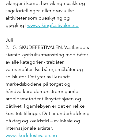
vikinger i kamp, hør vikingmusikk og 
sagafortellinger, eller prøv ulike 
aktiviteter som bueskyting og 
gjøgling! 
www.vikingfestivalen.no
Juli
2. - 5. SKUDEFESTIVALEN. Vestlandets 
største kystkulturmønstring med båter 
av alle kategorier - trebåter, 
veteranbåter, lystbåter, småbåter og 
seilskuter. Det yrer av liv rundt 
markedsbodene på torget og 
håndverkere demonstrerer gamle 
arbeidsmetoder tilknyttet sjøen og 
båtlivet. I gamlebyen er det en rekke 
kunstutstillinger. Det er underholdning 
på dag og kveldstid – av lokale og 
internasjonale artister. 
www.skudefestivalen.no