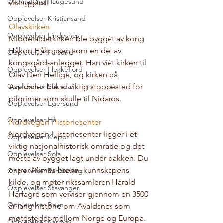
Overnatting Haugesund
vikinggård!
Opplevelser Kristiansand
Olavskirken
Opplevelser Lindesnes
Middelalderkirken ble bygget av kong 
Håkon Håkonsen som en del av 
Opplevelser Farsund
kongsgård-anlegget. Han viet kirken til 
Opplevelser Flekkefjord
Olav Den Hellige, og kirken på 
Opplevelser Sokndal
Avaldsnes ble et viktig stoppested for 
pilgrimer som skulle til Nidaros. 
Opplevelser Egersund
Opplevelser Hå
Nordvegen Historiesenter
Nordvegen Historiesenter ligger i et 
Opplevelser Klepp
viktig nasjonalhistorisk område og det 
Opplevelser Sola
meste av bygget lagt under bakken. Du 
entrer Mimes brønn, kunnskapens 
Opplevelser Randaberg
kilde, og møter rikssamleren Harald 
Opplevelser Stavanger
Hårfagre som veiviser gjennom en 3500 
Opplevelser Bokn
år lang historie om Avaldsnes som 
møtestedet mellom Norge og Europa. 
Opplevelser Karmøy