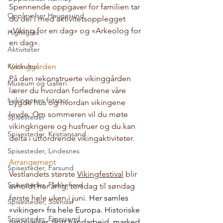
Spennende oppgaver for familien tar 
Opplevelser Haugesund
du del i med 
aktivitetsopplegget 
«Viking for en dag» og «Arkeolog for 
Highlights
en dag»
. 
Aktiviteter
Kystkultur
Vikinggården
På den rekonstruerte vikinggården 
Museum og Galleri
lærer du hvordan forfedrene våre 
I vikingenes fotspor
bygde hus og hvordan vikingene 
levde. Om sommeren vil du møte 
Spisesteder
vikingkrigere og husfruer og du kan 
Spisesteder, Kristiansand
delta i utfordrende vikingaktiviteter. 
Spisesteder, Lindesnes
Arrangement
Spisesteder, Farsund
Vestlandets største 
Vikingfestival
 blir 
Spisesteder, Flekkefjord
avholdt her årlig, torsdag til søndag 
første hele uken i juni. 
Her samles 
Spisesteder, Sokndal
«vikinger» fra hele Europa. Historiske 
Spisesteder, Eigersund
omgivelser, flott håndarbeid, marked 