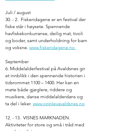
Juli / august
30. - 2. Fiskeridagene er en festival der 
fiske står i høysete. Spennende 
havfiskekonkurranse, deilig mat, tivoli 
og boder, samt underholdning for barn 
og voksne. 
www.fiskeridagene.no 
September 
6. Middelalderfestival på Avaldsnes gir 
et innblikk i den spennende historien i 
tidsrommet 1100 – 1400. Her kan en 
møte både gjøglere, riddere og 
musikere, danse middelalderdans og 
ta del i leker. 
www.opplevavaldsnes.no
12. - 13. VISNES MARKNADEN. 
Aktiviteter for store og små i tråd med 