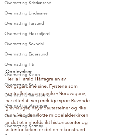
Overnatting Kristiansand
Overnatting Lindesnes
Overnatting Farsund
Overnatting Flekkefjord
Overnatting Sokndal
Overnatting Eigersund
Overnatting Hå
Opplevelser
Overnatting Klepp
Her la Harald Hårfagre en av 
Overnatting Sola
kongsgårdene sine. Fyrstene som 
kontrollerte den gamle «Nordvegen», 
Overnatting Randaberg
har etterlatt seg mektige spor: Ruvende 
Overnatting Stavanger
gravhauger, høye bautasteiner og rike 
funn. Ved den flotte middelalderkirken 
Overnatting Bokn
er det et innholdsrikt historiesenter og 
Overnatting Karmøy
østenfor kirken er det en rekonstruert 