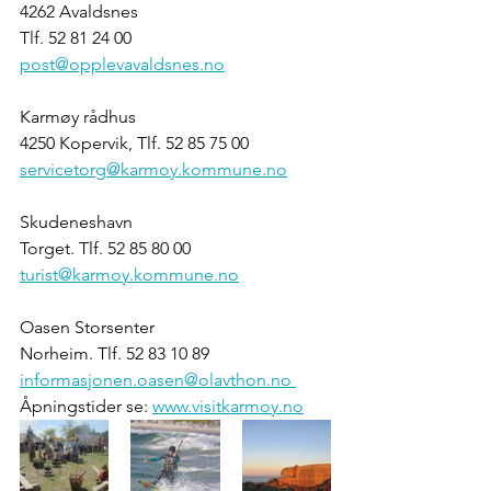
4262 Avaldsnes 
Tlf. 52 81 24 00
post@opplevavaldsnes.no
Karmøy rådhus 
4250 Kopervik, Tlf. 52 85 75 00
servicetorg@karmoy.kommune.no
Skudeneshavn
Torget. Tlf. 52 85 80 00
turist@karmoy.kommune.no
Oasen Storsenter
Norheim. Tlf. 52 83 10 89
informasjonen.oasen@olavthon.no 
Åpningstider se: 
www.visitkarmoy.no