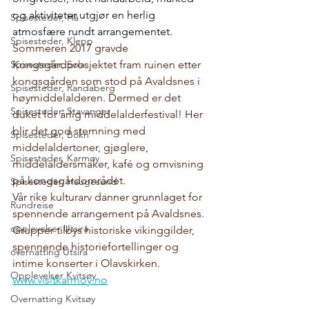
og aktiviteter utgjør en herlig 
Spisesteder, Hå
atmosfære rundt arrangementet.
Spisesteder, Klepp
Sommeren 2017 gravde 
Spisesteder, Sola
Kongsgårdprosjektet fram ruinen etter 
kongsgården som stod på Avaldsnes i 
Spisesteder, Randaberg
høymiddelalderen. Dermed er det 
Spisesteder, Stavanger
duket for årlig middelalderfestival! Her 
blir det god stemning med 
Spisesteder, Bokn
middelaldertoner, gjøglere, 
Spisesteder, Karmøy
middelaldersmaker, kafé og omvisning 
på kongsgårdområdet.
Spisesteder, Haugesund
Vår rike kulturarv danner grunnlaget for 
Rundreise
spennende arrangement på Avaldsnes. 
opplevelser Utsira
Grupper tilbys historiske vikinggilder, 
spennende historiefortellinger og 
overnatting Utsira
intime konserter i Olavskirken.
Opplevelser Kvitsøy
www.visitkarmoy.no
Overnatting Kvitsøy