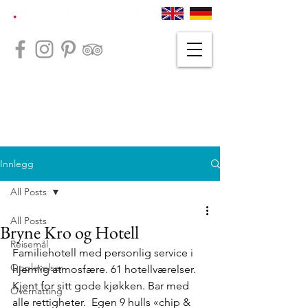
Innlegg
All Posts
All Posts
Bryne Kro og Hotell
Reisemål
Familiehotell med personlig service i 
Opplevelser
hjemlig atmosfære. 61 hotellværelser. 
Kjent for sitt gode kjøkken. Bar med 
Overnatting
alle rettigheter.  Egen 9 hulls «chip & 