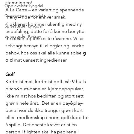
stemningen!
Opplevelser Lyngdal
A La Carte – en variert og spennende 
Overnatting Lyngdal
meny – noe for enhver smak.  
Kjøkkenet kommer ukentlig med ny 
Spisesteder Lyngdal
anbefaling, dette for å kunne benytte  
Spisesteder Kvitsøy
de beste og ferskeste råvarene. Vi tar 
selvsagt hensyn til allergier og  andre 
behov, hos oss skal alle kunne spise
 g 
o d
 mat uansett ingredienser
Golf
Kortreist mat, kortreist golf. Vår 9-hulls 
pitch&putt-bane er  kjempepopulær, 
ikke minst hos bedrifter, og stort sett 
grønn hele året.  Det er en pay&play-
bane hvor du ikke trenger grønt kort 
eller  medlemskap i noen golfklubb for 
å spille. Det eneste kravet er at én  
person i flighten skal ha papirene i 