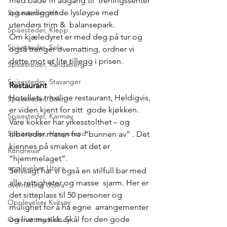
med både fri adgang til  treningssenter 
og nærliggende lysløype med 
Spisesteder, Hå
utendørs trim &  balansepark.
Spisesteder, Klepp
Om kjæledyret er med deg på tur og 
Spisesteder, Sola
også trenger overnatting, ordner vi 
dette mot et lite tillegg i prisen.
Spisesteder, Randaberg
Spisesteder, Stavanger
Restaurant
Hotellets trivelige restaurant, Heldigvis, 
Spisesteder, Bokn
er viden kjent for sitt  gode kjøkken. 
Spisesteder, Karmøy
Våre kokker har yrkesstolthet – og 
Spisesteder, Haugesund
tilbereder maten fra  “bunnen av” . Det 
kjennes på smaken at det er 
Rundreise
“hjemmelaget”.
opplevelser Utsira
Selvsagt har vi også en stilfull bar med 
alle rettigheter og masse  sjarm. Her er 
overnatting Utsira
det sitteplass til 50 personer og 
Opplevelser Kvitsøy
mulighet for å ha egne  arrangementer 
og live musikk. Skål for den gode 
Overnatting Kvitsøy