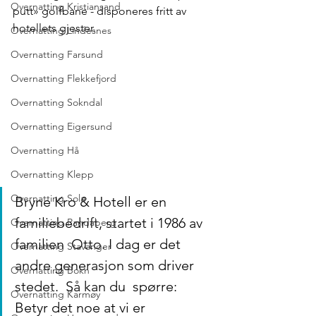
Overnatting Kristiansand
putt» golfbane - disponeres fritt av 
hotellets gjester.
Overnatting Lindesnes
Overnatting Farsund
Overnatting Flekkefjord
Overnatting Sokndal
Overnatting Eigersund
Overnatting Hå
Overnatting Klepp
Overnatting Sola
Bryne Kro & Hotell er en 
familiebedrift, startet i 1986 av 
Overnatting Randaberg
familien  Otto. I dag er det 
Overnatting Stavanger
andre generasjon som driver 
Overnatting Bokn
stedet.  Så kan du  spørre: 
Overnatting Karmøy
Betyr det noe at vi er 