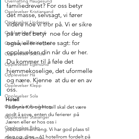
Overnatting Haugesund
familiedrevet? For oss betyr 
Opplevelser Kristiansand
det masse, selvsagt, vi fører 
Opplevelser Lindesnes
videre noe vi tror på. Vi er sikre 
på at det betyr  noe for deg 
Opplevelser Farsund
også, eller rettere sagt: for 
Opplevelser Flekkefjord
opplevelsen din når du er her.  
Opplevelser Sokndal
Du kommer til å føle det 
Opplevelser Egersund
hjemmekoselige, det uformelle 
Opplevelser Hå
og nære. Kjenne  at du er en av 
Opplevelser Klepp
oss.
Opplevelser Sola
Hotell
Opplevelser Randaberg
På Bryne Kro og Hotell skal det være 
godt å sove, enten du ferierer  på 
Opplevelser Stavanger
Jæren eller er hos oss i 
Opplevelser Bokn
jobbsammenheng. Vi har god plass til 
deg og  dine – 61 hotellrom fordelt på  
Opplevelser Karmøy