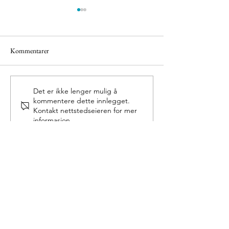
Kommentarer
Eigerøy fyr
Grønnes sjøbad
Det er ikke lenger mulig å
kommentere dette innlegget.
Kontakt nettstedseieren for mer
informasjon.
Facebook
Instagram
Tripadvisor
Pintrest