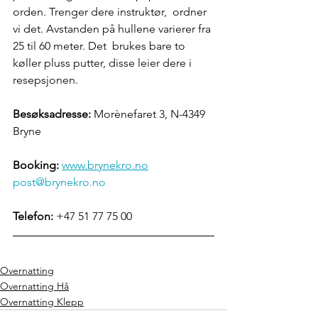
orden. Trenger dere instruktør,  ordner 
vi det. Avstanden på hullene varierer fra 
25 til 60 meter. Det  brukes bare to 
køller pluss putter, disse leier dere i 
resepsjonen.
Besøksadresse:
 Morènefaret 3, N-4349 
Bryne
Booking: 
www.brynekro.no
post@brynekro.no
Telefon:
 +47 51 77 75 00
Overnatting
Overnatting Hå
Overnatting Klepp