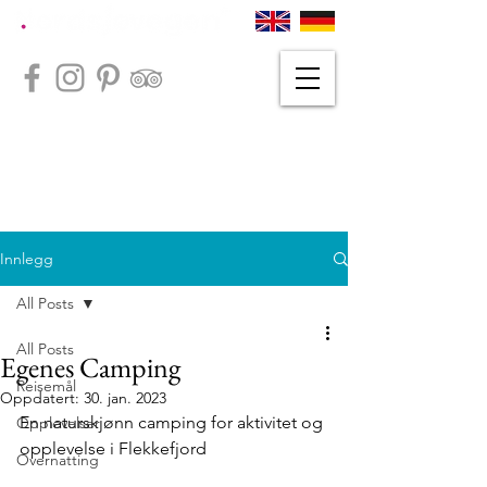
Innlegg
All Posts
All Posts
Egenes Camping
Reisemål
Oppdatert:
30. jan. 2023
En naturskjønn camping for aktivitet og 
Opplevelser
opplevelse i Flekkefjord 
Overnatting