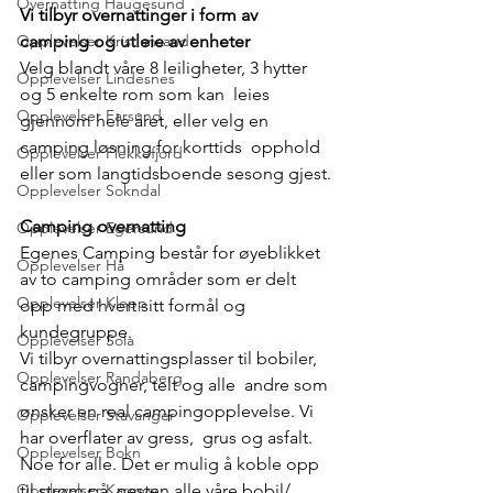
Overnatting Haugesund
Vi tilbyr overnattinger i form av 
camping og utleie av enheter
Opplevelser Kristiansand
Velg blandt våre 8 leiligheter, 3 hytter 
Opplevelser Lindesnes
og 5 enkelte rom som kan  leies 
Opplevelser Farsund
gjennom hele året, eller velg en 
camping løsning for korttids  opphold 
Opplevelser Flekkefjord
eller som langtidsboende sesong gjest.
Opplevelser Sokndal
Camping overnatting
Opplevelser Egersund
Egenes Camping består for øyeblikket 
Opplevelser Hå
av to camping områder som er delt 
Opplevelser Klepp
opp med hvert sitt formål og 
kundegruppe.
Opplevelser Sola
Vi tilbyr overnattingsplasser til bobiler, 
Opplevelser Randaberg
campingvogner, telt og alle  andre som 
ønsker en real campingopplevelse. Vi 
Opplevelser Stavanger
har overflater av gress,  grus og asfalt. 
Opplevelser Bokn
Noe for alle. Det er mulig å koble opp 
til strøm på  nesten alle våre bobil/ 
Opplevelser Karmøy