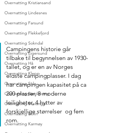
Overnatting Kristiansand
Overnatting Lindesnes
Overnatting Farsund
Overnatting Flekkefjord
Overnatting Sokndal
Campingens historie går 
Overnatting Eigersund
tilbake til begynnelsen av 1930-
Overnatting Hå
tallet, og er en av Norges 
Overnatting Klepp
eldste campingplasser. I dag 
Overnatting Sola
har campingen kapasitet på ca  
200 plasser, 8 moderne 
Overnatting Randaberg
leiligheter, 4 hytter av 
Overnatting Stavanger
forskjellige størrelser  og fem 
Overnatting Bokn
rom.
Overnatting Karmøy