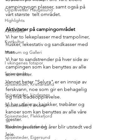
campingvogn plasser, samt også på 
Opplevelser Haugesund
vårt største  telt området.
Highlights
Aktiviteter på campingområdet
Aktiviteter
Vi har to lekeplasser med trampoliner, 
Kystkultur
husker, lekestativ og sandkasser med 
mer.
Museum og Galleri
Vi har to sandstrender på hver side av 
I vikingenes fotspor
campingen som kan benyttes av alle 
Spisesteder
som ønsker.
Vannet heter "Selura" er en innsjø av 
Spisesteder, Kristiansand
ferskvann, noe som gir en behagelig 
Spisesteder, Lindesnes
og frisk badeopplevelse.
Vi har utleie av kajakker, trøbåter og 
Spisesteder, Farsund
kanoer som kan benyttes av alle våre 
Spisesteder, Flekkefjord
gjester.
Redningsvester og årer blir utstedt ved 
Spisesteder, Sokndal
leie.
Spisesteder, Eigersund