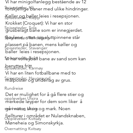
Vi har minigolfanlegg bestående av 12 
Spisesteder, Hå
forskjellige baner med ulike hindringer. 
Køller og baller leies i resepsjonen.
Spisesteder, Klepp
Krokket (Croquet): Vi har en stor 
Spisesteder, Sola
grusbelagt bane som er innegjerdet. 
Bøylene,  start- og sluttpinnene står 
Spisesteder, Randaberg
plassert på banen, mens køller og 
Spisesteder, Stavanger
baller  leies i resepsjonen.
Spisesteder, Bokn
Vi har volleyball bane av sand som kan 
benyttes fritt.
Spisesteder, Karmøy
Vi har en liten fotballbane med to 
Spisesteder, Haugesund
målposter og underlag av grus.
Rundreise
Det er mulighet for å gå flere stier og 
opplevelser Utsira
merkede løyper for dem som liker  å 
gå i natur, skog og mark. Noen 
overnatting Utsira
fjellturer i området er Nulandsknaben,  
Opplevelser Kvitsøy
Møneheia og Simonskyrkja.
Overnatting Kvitsøy