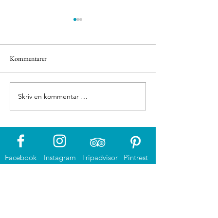
Kommentarer
Eigerøy fyr
Eigerøy fyr
Skriv en kommentar …
Facebook
Instagram
Tripadvisor
Pintrest