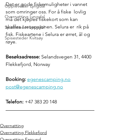
Det er gode fiskemuligheter i vannet 
Opplevelser Lyngdal
som omringer oss. For å fiske  lovlig 
Overnatting Lyngdal
må det kjøpes fiskekort som kan 
skaffes i resepsjonen. Selura er  rik på 
Spisesteder Lyngdal
fisk. Fiskeartene i Selura er ørret, ål og 
Spisesteder Kvitsøy
røye.
Besøksadresse:
 Selandsvegen 31, 4400 
Flekkefjord, Norway
Booking: 
egenescamping.no
post@egenescamping.no
Telefon:
 +47 383 20 148
Overnatting
Overnatting Flekkefjord
Overnatting Farsund