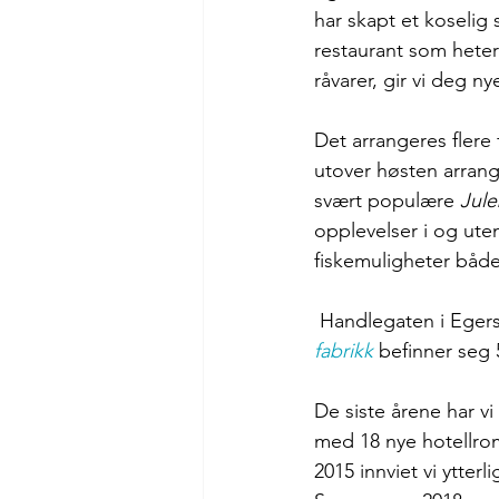
har skapt et koselig
restaurant som heter
råvarer, gir vi deg 
Det arrangeres flere f
utover høsten arrang
svært populære 
Jule
opplevelser i og uten
fiskemuligheter både 
 Handlegaten i Egers
fabrikk 
befinner seg 
De siste årene har vi
med 18 nye hotellrom
2015 innviet vi ytterl