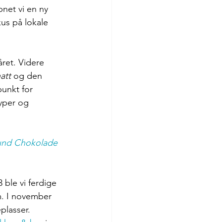
net vi en ny 
us på lokale 
ret. Videre 
att 
og den 
unkt for 
yper og  
und Chokolade 
 ble vi ferdige 
m. I november 
plasser. 