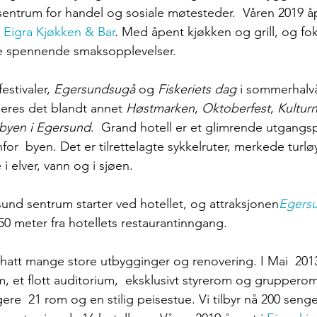
 sentrum for handel og sosiale møtesteder.  Våren 2019 åp
 
Eigra Kjøkken & Bar
. Med åpent kjøkken og grill, og fok
nye spennende smaksopplevelser. 
estivaler, 
Egersundsugå 
og 
Fiskeriets dag
 i sommerhalvå
eres det blandt annet 
Høstmarken
, 
Oktoberfest
, 
Kulturn
byen i Egersund
.  Grand hotell er et glimrende utgangsp
for  byen. Det er tilrettelagte sykkelruter, merkede turlø
i elver, vann og i sjøen.
und sentrum starter ved hotellet, og attraksjonen
Egers
50 meter fra hotellets restaurantinngang.
 hatt mange store utbygginger og renovering. I Mai  2013
, et flott auditorium,  eksklusivt styrerom og gruppero
igere  21 rom og en stilig peisestue. Vi tilbyr nå 200 senge