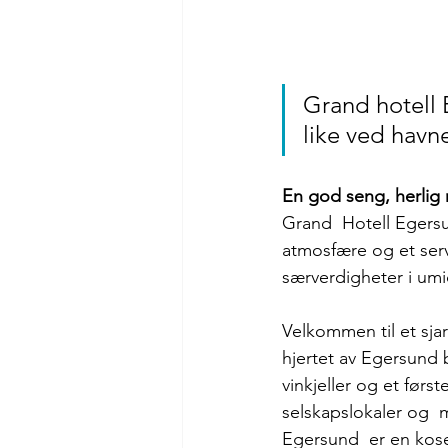
Grand hotell 
like ved havne
En god seng, herlig m
Grand  Hotell Egersu
atmosfære og et serv
særverdigheter i um
Velkommen til et sja
hjertet av Egersund b
vinkjeller og et førs
selskapslokaler og  
Egersund  er en kose