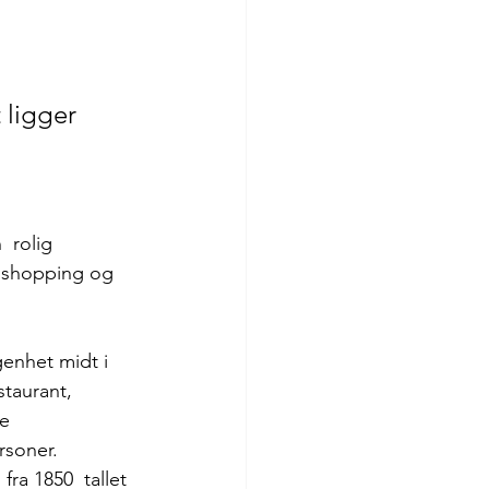
 ligger 
 rolig 
r shopping og 
enhet midt i 
staurant, 
e 
rsoner. 
a 1850  tallet 