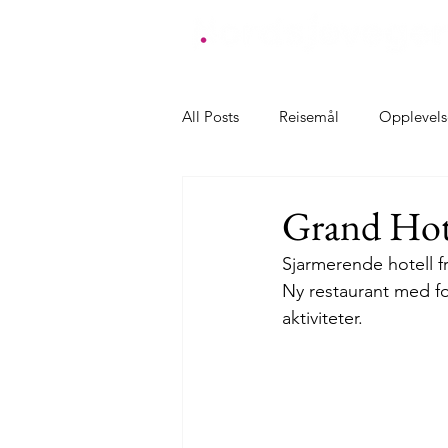
All Posts
Reisemål
Opplevels
Overnatting Farsund
Overnat
Grand Hot
Sjarmerende hotell fr
Overnatting Klepp
Overnatt
Ny restaurant med fo
aktiviteter. 
Overnatting Karmøy
Overna
Opplevelser Farsund
Oppleve