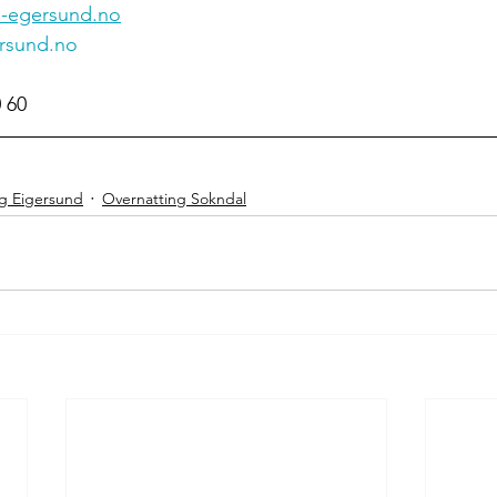
-egersund.no
rsund.no
0 60
g Eigersund
Overnatting Sokndal