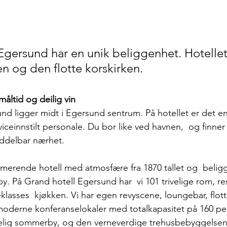
Egersund har en unik beliggenhet. Hotellet
n og den flotte korskirken. 
åltid og deilig vin
nd ligger midt i Egersund sentrum. På hotellet er det en 
iceinnstilt personale. Du bor like ved havnen,  og finne
iddelbar nærhet.
rmerende hotell med atmosfære fra 1870 tallet og  beligg
y. På Grand hotell Egersund har  vi 101 trivelige rom, re
teklasses  kjøkken. Vi har egen revyscene, loungebar, flott
moderne konferanselokaler med totalkapasitet på 160 pe
lig sommerby, og den verneverdige trehusbebyggelsen fr