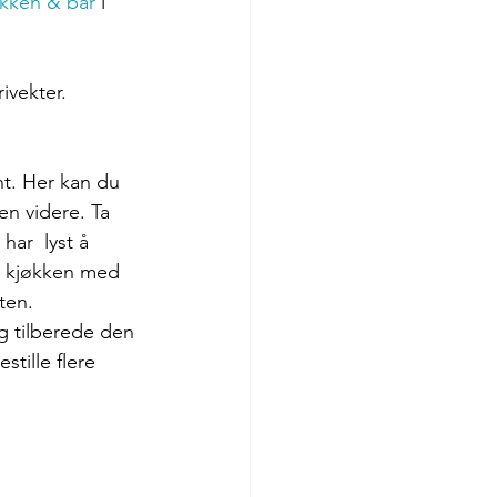
økken & bar
 i 
ivekter.
nt. Her kan du 
en videre. Ta 
ar  lyst å 
t kjøkken med 
ten. 
og tilberede den 
stille flere 