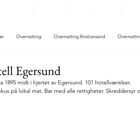
Reisemål
Opplevelser
På Sykkel
Overnatting
Rundrei
er
Overnatting
Overnatting Kristiansand
Overnattin
ting Flekkefjord
Overnatting Sokndal
Overnatting Eiger
ell Egersund
a 1895 midt i hjertet av Egersund. 101 hotellværelser. 
ing Sola
Overnatting Randaberg
Overnatting Stavanger
kus på lokal mat. Bar med alle rettigheter. Skreddersyr 
tting Haugesund
Opplevelser Kristiansand
Opplevelser L
lser Flekkefjord
Opplevelser Sokndal
Opplevelser Eger