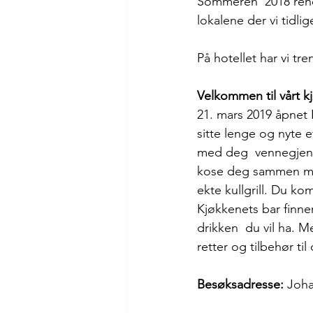
Sommeren  2018 renov
lokalene der vi tidli
På hotellet har vi t
Velkommen til vårt k
21. mars 2019 åpnet 
sitte lenge og nyte et
med deg  vennegjenge
kose deg sammen med
ekte kullgrill. Du k
Kjøkkenets bar finner
drikken  du vil ha. Me
retter og tilbehør ti
Besøksadresse:
 Joha