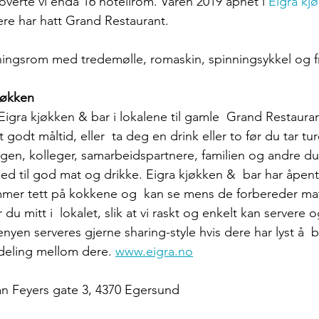
erte vi enda 16 hotellrom. Våren 2019 åpnet i 
Eigra kj
gere har hatt Grand Restaurant. 
reningsrom med tredemølle, romaskin, spinningsykkel og fr
jøkken
Eigra kjøkken & bar i lokalene til gamle  Grand Restaura
 godt måltid, eller  ta deg en drink eller to før du tar tur
n, kolleger, samarbeidspartnere, familien og andre du h
 til god mat og drikke. Eigra kjøkken &  bar har åpen
ommer tett på kokkene og  kan se mens de forbereder ma
 du mitt i  lokalet, slik at vi raskt og enkelt kan servere 
nyen serveres gjerne sharing-style hvis dere har lyst å  be
l deling mellom dere. 
www.eigra.no
n Feyers gate 3, 4370 Egersund