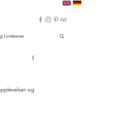
ser
Inspirasjon
Praktisk info
g Lindesnes
sund
Overnatting Hå
Overnatting Bokn
opplevelser og 
indesnes
sund
Opplevelser Hå