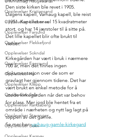
Overnatting Haugesund
Den siste kirken ble revet i 1905. 
Opplevelser Kristiansand
Dagens kapell, Varhaug kapell, ble reist 
i 1951. Kapellet er vel 15 kvadratmeter 
Opplevelser Lindesnes
stort, og har 14 jærstoler til å sitte på. 
Opplevelser Farsund
Det lille kapellet blir ofte brukt til 
Opplevelser Flekkefjord
vielser.
Opplevelser Sokndal
Kirkegården har vært i bruk i nærmere 
Opplevelser Egersund
700 år, men det finnes ingen 
dokumentasjon over de som er 
Opplevelser Hå
gravlagt her gjennom tidene. Det har 
Opplevelser Klepp
vært brukt en enkel metode for å 
Opplevelser Sola
utvide kirkegården når det var behov 
for plass. Mer jord ble hentet fra et 
Opplevelser Randaberg
område i nærheten og nytt lag lagt på 
Opplevelser Stavanger
toppen av det gamle.
Se mer her: 
varhaug-gamle-kirkegard
Opplevelser Bokn
Opplevelser Karmøy