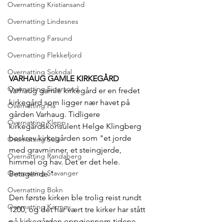
Overnatting Kristiansand
Overnatting Lindesnes
Overnatting Farsund
Overnatting Flekkefjord
Overnatting Sokndal
VARHAUG GAMLE KIRKEGÅRD
Overnatting Eigersund
Varhaug gamle kirkegård er en fredet 
kirkegård som ligger nær havet på 
Overnatting Hå
gården Varhaug. Tidligere 
Overnatting Klepp
kirkegårdskonsulent Helge Klingberg 
beskrev kirkegården som "et jorde 
Overnatting Sola
med gravminner, et steingjerde, 
Overnatting Randaberg
himmel og hav. Det er det hele. 
Overnatting Stavanger
Betagende."
Overnatting Bokn
Den første kirken ble trolig reist rundt 
Overnatting Karmøy
1200, og det har vært tre kirker har stått 
på kirkegården oppgjennom tidene. 