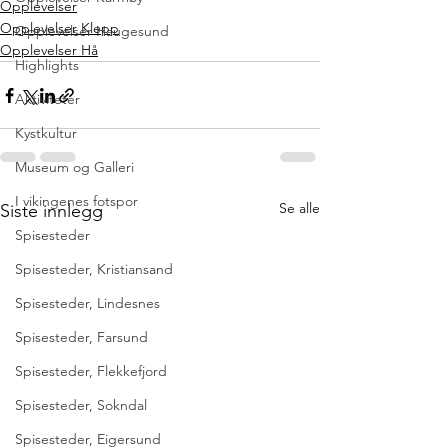
Opplevelser
Opplevelser Klepp
Opplevelser Haugesund
Opplevelser Hå
Highlights
Aktiviteter
Kystkultur
Museum og Galleri
I vikingenes fotspor
Se alle
Siste innlegg
Spisesteder
Spisesteder, Kristiansand
Spisesteder, Lindesnes
Spisesteder, Farsund
Spisesteder, Flekkefjord
Spisesteder, Sokndal
Spisesteder, Eigersund