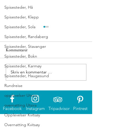
Spisesteder, Hå
Spisesteder, Klepp
Spisesteder, Sola
Spisesteder, Randaberg
Spisesteder, Stavanger
Kommentarer
Eigerøy fyr
Grønnes sjøbad
Spisesteder, Bokn
Spisesteder, Karmøy
Skriv en kommentar …
Spisesteder, Haugesund
Rundreise
opplevelser Utsira
overnatting Utsira
Facebook
Instagram
Tripadvisor
Pintrest
Opplevelser Kvitsøy
Overnatting Kvitsøy