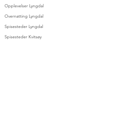
Opplevelser Lyngdal
Overnatting Lyngdal
Spisesteder Lyngdal
Spisesteder Kvitsøy
Nordsjøvegen magasinet
OPPLEVELSER SOM SOM PERLER PÅ EN
SNOR
Nordsjøvegen byr på et stort mangfold av
opplevelser langs hele reiseruten. Bruk en
dag, en uke eller en måned. Uansett hvor
lang din reise blir, vil du oppleve et stort
mangfold av opplevelser.