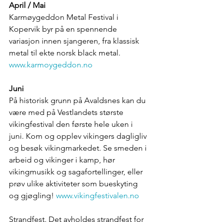
April / Mai 
Karmøygeddon Metal Festival i 
Kopervik byr på en spennende 
variasjon innen sjangeren, fra klassisk 
metal til ekte norsk black metal. 
www.karmoygeddon.no
Juni
På historisk grunn på Avaldsnes kan du 
være med på Vestlandets største 
vikingfestival den første hele uken i 
juni. Kom og opplev vikingers dagligliv 
og besøk vikingmarkedet. Se smeden i 
arbeid og vikinger i kamp, hør 
vikingmusikk og sagafortellinger, eller 
prøv ulike aktiviteter som bueskyting 
og gjøgling! 
www.vikingfestivalen.no
Strandfest. Det avholdes strandfest for 