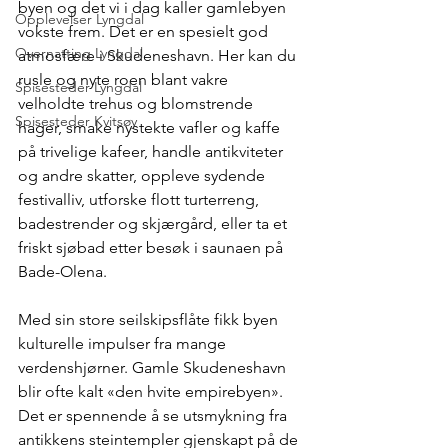
byen og det vi i dag kaller gamlebyen 
Opplevelser Lyngdal
vokste frem. Det er en spesielt god 
Overnatting Lyngdal
atmosfære i Skudeneshavn. Her kan du 
rusle og nyte roen blant vakre 
Spisesteder Lyngdal
velholdte trehus og blomstrende 
Spisesteder Kvitsøy
hager, smake nystekte vafler og kaffe 
på trivelige kafeer, handle antikviteter 
og andre skatter, oppleve sydende 
festivalliv, utforske flott turterreng, 
badestrender og skjærgård, eller ta et 
friskt sjøbad etter besøk i saunaen på 
Bade-Olena.
Med sin store seilskipsflåte fikk byen 
kulturelle impulser fra mange 
verdenshjørner. Gamle Skudeneshavn 
blir ofte kalt «den hvite empirebyen». 
Det er spennende å se utsmykning fra 
antikkens steintempler gjenskapt på de 