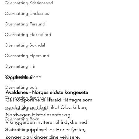
Overnatting Kristiansand
Overnatting Lindesnes
Overnatting Farsund
Overnatting Flekkefjord
Overnatting Sokndal
Overnatting Eigersund
Overnatting Hå
Overnatting Klepp
Opplevelser
Overnatting Sola
Avaldsnes - Norges eldste kongesete
Overnatting Randaberg
Gå i fotsporene til Harald Hårfagre som 
samlet Norge til ett rike! Olavskirken, 
Overnatting Stavanger
Nordvegen Historiesenter og 
Overnatting Bokn
Vikinggården inviterer til å dykke ned i 
Overnatting Karmøy
historiske opplevelser. Her er fyrster, 
konger og vikinger dine veivisere. 