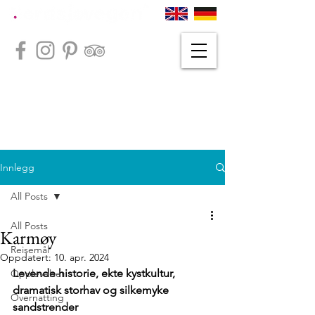
Innlegg
All Posts
All Posts
Karmøy
Reisemål
Oppdatert:
10. apr. 2024
Levende historie, ekte kystkultur, 
Opplevelser
dramatisk storhav og silkemyke 
Overnatting
sandstrender