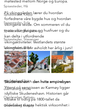
møtested mellom Norge og Europa. 
Spisesteder, Hå
På vikinggården lærer du hvordan 
Spisesteder, Klepp
forfedrene våre bygde hus og hvordan 
Spisesteder, Sola
vikingene levde. Om sommeren vil du 
møte vikingkrigere og husfruer og du 
Spisesteder, Randaberg
kan delta i utfordrende 
Spisesteder, Stavanger
vikingaktiviteter. Vestlandets største 
Spisesteder, Bokn
vikingfestival blir avholdt her årlig i juni!
Spisesteder, Karmøy
Spisesteder, Haugesund
Rundreise
opplevelser Utsira
Skudeneshavn - den hvite empirebyen
Ytterst på sørspissen av Karmøy ligger 
overnatting Utsira
idylliske Skudeneshavn. Historien går 
Opplevelser Kvitsøy
tilbake til tidlig på 1800-tallet da 
sildefisket skapte hektisk virksomhet i 
Overnatting Kvitsøy