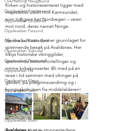
Overnatting Haugesund
Kirken og historiesenteret ligger med 
Opplevelser Kristiansand
majestetisk utsikt mot Karmsundet, 
som tidligere het Nordvegen – veien 
Opplevelser Lindesnes
mot nord, derav navnet Norge.
Opplevelser Farsund
Vår rike kulturarv danner grunnlaget for 
Opplevelser Flekkefjord
spennende besøk på Avaldsnes. Her 
Opplevelser Sokndal
tilbys historiske vikinggilder, 
Opplevelser Egersund
spennende historiefortellinger og 
intime kirkekonserter. Bli med på en 
Opplevelser Hå
reise i tid sammen med vikinger på 
Opplevelser Klepp
gården, på pilegrimsvandring og i 
kongsgårdruinen fra middelalderen!
Opplevelser Sola
Opplevelser Randaberg
Opplevelser Stavanger
Opplevelser Bokn
Avaldsnes 
er et av stoppestedene 
Opplevelser Karmøy