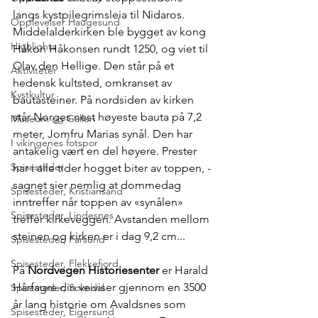
langs kystpilegrimsleia til Nidaros. 
Opplevelser Haugesund
Middelalderkirken ble bygget av kong 
Highlights
Håkon Håkonsen rundt 1250, og viet til 
Olav den Hellige. Den står på et 
Aktiviteter
hedensk kultsted, omkranset av 
Kystkultur
bautasteiner. På nordsiden av kirken 
står Norges nest høyeste bauta på 7,2 
Museum og Galleri
meter, Jomfru Marias synål. Den har 
I vikingenes fotspor
antakelig vært en del høyere. Prester 
Spisesteder
har i alle tider hogget biter av toppen, - 
sagnet sier nemlig at dommedag 
Spisesteder, Kristiansand
inntreffer når toppen av «synålen» 
Spisesteder, Lindesnes
treffer kirkeveggen. Avstanden mellom 
steinen og kirken er i dag 9,2 cm...
Spisesteder, Farsund
Spisesteder, Flekkefjord
På 
Nordvegen Historiesenter
 er Harald 
Hårfagre din veiviser gjennom en 3500 
Spisesteder, Sokndal
år lang historie om Avaldsnes som 
Spisesteder, Eigersund