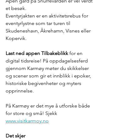
Åpen gård på Snurrevarden er vel verdt 
et besøk.
Eventyrjakten er en aktivitetsrebus for 
eventyrlystne som tar turen til 
Skudeneshavn, Åkrehamn, Visnes eller 
Kopervik.
Last ned appen Tilbakeblikk
 for en 
digital tidsreise! På oppdagelsesferd 
gjennom Karmøy møter du skikkelser 
og scener som gir et innblikk i epoker, 
historiske begivenheter og myters 
opprinnelse.
På Karmøy er det mye å utforske både 
for store og små! Sjekk 
www.visitkarmoy.no
Det skjer