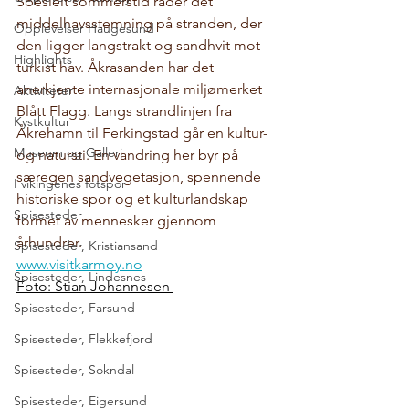
Spesielt sommerstid råder det 
middelhavsstemning på stranden, der 
Opplevelser Haugesund
den ligger langstrakt og sandhvit mot 
Highlights
turkist hav. Åkrasanden har det 
anerkjente internasjonale miljømerket 
Aktiviteter
Blått Flagg. Langs strandlinjen fra 
Kystkultur
Åkrehamn til Ferkingstad går en kultur- 
Museum og Galleri
og natursti. En vandring her byr på 
særegen sandvegetasjon, spennende 
I vikingenes fotspor
historiske spor og et kulturlandskap 
Spisesteder
formet av mennesker gjennom 
århundrer.
Spisesteder, Kristiansand
www.visitkarmoy.no
Spisesteder, Lindesnes
Foto: Stian Johannesen 
Spisesteder, Farsund
Spisesteder, Flekkefjord
Spisesteder, Sokndal
Spisesteder, Eigersund