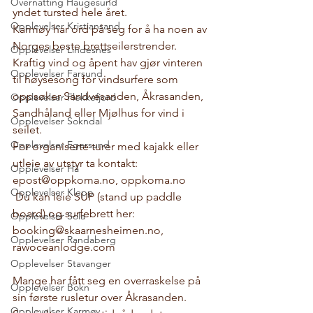
Overnatting Haugesund
yndet tursted hele året. 
Opplevelser Kristiansand
Karmøy har ord på seg for å ha noen av 
Norges beste brettseilerstrender. 
Opplevelser Lindesnes
Kraftig vind og åpent hav gjør vinteren 
Opplevelser Farsund
til høysesong for vindsurfere som 
oppsøker Sandvesanden, Åkrasanden, 
Opplevelser Flekkefjord
Sandhåland eller Mjølhus for vind i 
Opplevelser Sokndal
seilet. 
Opplevelser Egersund
For organiserte turer med kajakk eller 
utleie av utstyr ta kontakt: 
Opplevelser Hå
epost@oppkoma.no, 
oppkoma.no
Opplevelser Klepp
 Du kan leie SUP (stand up paddle 
board) og surfebrett her: 
Opplevelser Sola
booking@skaarnesheimen.no, 
Opplevelser Randaberg
rawoceanlodge.com
Opplevelser Stavanger
Mange har fått seg en overraskelse på 
Opplevelser Bokn
sin første rusletur over Åkrasanden. 
Opplevelser Karmøy