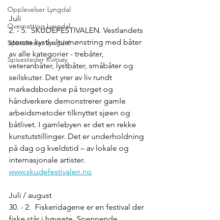
Opplevelser Lyngdal
Juli
Overnatting Lyngdal
2. - 5. SKUDEFESTIVALEN. Vestlandets 
største kystkulturmønstring med båter 
Spisesteder Lyngdal
av alle kategorier - trebåter, 
Spisesteder Kvitsøy
veteranbåter, lystbåter, småbåter og 
seilskuter. Det yrer av liv rundt 
markedsbodene på torget og 
håndverkere demonstrerer gamle 
arbeidsmetoder tilknyttet sjøen og 
båtlivet. I gamlebyen er det en rekke 
kunstutstillinger. Det er underholdning 
på dag og kveldstid – av lokale og 
internasjonale artister. 
www.skudefestivalen.no
Juli / august
30. - 2. Fiskeridagene er en festival der 
fiske står i høysete. Spennende 