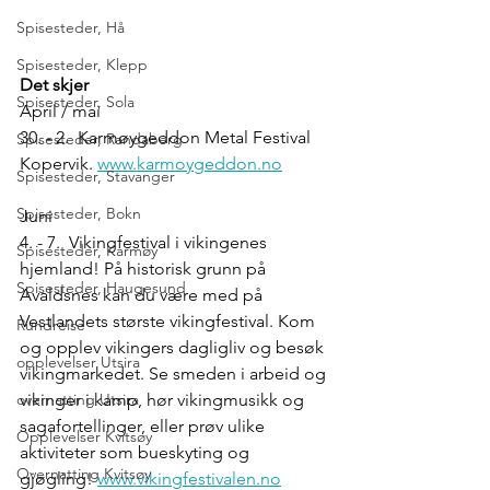
Spisesteder, Hå
Spisesteder, Klepp
Det skjer
Spisesteder, Sola
April / mai
30. - 2. Karmøygeddon Metal Festival 
Spisesteder, Randaberg
Kopervik. 
www.karmoygeddon.no
Spisesteder, Stavanger
Spisesteder, Bokn
Juni
4. - 7. Vikingfestival i vikingenes 
Spisesteder, Karmøy
hjemland! På historisk grunn på 
Spisesteder, Haugesund
Avaldsnes kan du være med på 
Vestlandets største vikingfestival. Kom 
Rundreise
og opplev vikingers dagligliv og besøk 
opplevelser Utsira
vikingmarkedet. Se smeden i arbeid og 
vikinger i kamp, hør vikingmusikk og 
overnatting Utsira
sagafortellinger, eller prøv ulike 
Opplevelser Kvitsøy
aktiviteter som bueskyting og 
Overnatting Kvitsøy
gjøgling! 
www.vikingfestivalen.no