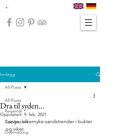
Innlegg
All Posts
All Posts
Dra til syden...
Reisemål
Oppdatert:
9. feb. 2021
Lange, silkemyke sandstrender i bukter 
Opplevelser
og viker. 
Overnatting