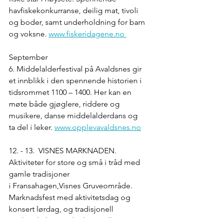
havfiskekonkurranse, deilig mat, tivoli 
og boder, samt underholdning for barn 
og voksne. 
www.fiskeridagene.no 
September 
6. Middelalderfestival på Avaldsnes gir 
et innblikk i den spennende historien i 
tidsrommet 1100 – 1400. Her kan en 
møte både gjøglere, riddere og 
musikere, danse middelalderdans og 
ta del i leker. 
www.opplevavaldsnes.no
12. - 13. VISNES MARKNADEN. 
Aktiviteter for store og små i tråd med 
gamle tradisjoner 
i Fransahagen,Visnes Gruveområde. 
Marknadsfest med aktivitetsdag og 
konsert lørdag, og tradisjonell 