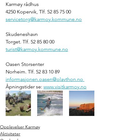
Karmøy rådhus 
4250 Kopervik, Tlf. 52 85 75 00
servicetorg@karmoy.kommune.no
Skudeneshavn
Torget. Tlf. 52 85 80 00
turist@karmoy.kommune.no
Oasen Storsenter
Norheim. Tlf. 52 83 10 89
informasjonen.oasen@olavthon.no 
Åpningstider se: 
www.visitkarmoy.no
Opplevelser Karmøy
Aktiviteter