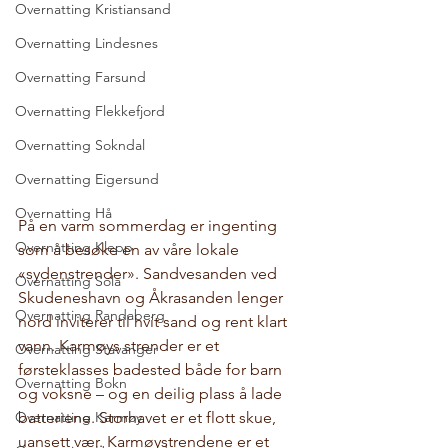
Overnatting Kristiansand
Overnatting Lindesnes
Overnatting Farsund
Overnatting Flekkefjord
Overnatting Sokndal
Overnatting Eigersund
Overnatting Hå
På en varm sommerdag er ingenting 
Overnatting Klepp
som å besøke en av våre lokale 
«sydenstrender». Sandvesanden ved 
Overnatting Sola
Skudeneshavn og Åkrasanden lenger 
Overnatting Randaberg
nord inviterer til hvit sand og rent klart 
vann. Karmøys strender er et 
Overnatting Stavanger
førsteklasses badested både for barn 
Overnatting Bokn
og voksne – og en deilig plass å lade 
Overnatting Karmøy
batteriene. Storhavet er et flott skue, 
uansett vær. Karmøystrendene er et 