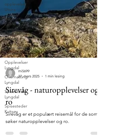
opplevelser
Utsira
overnatting
Utsira
Opplevelser
Kvitsøy
Overnatting
Kvitsøy
Opplevelser
Lyngdal
Overnatting
Lyngdal
Spisesteder
Lyngdal
mi5699
27. mars 2025
1 min lesing
Spisesteder
Kvitsøy
Sirevåg - naturopplevelser og
ro