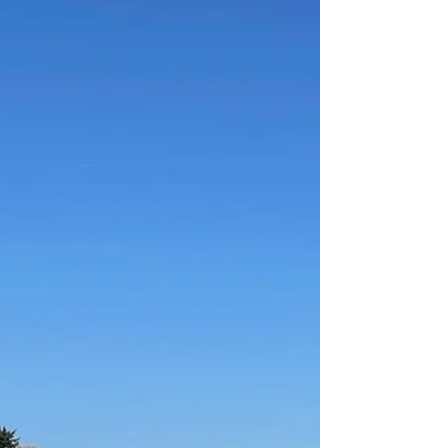
ligger nær havet på gården Varhaug.
Tidligere...