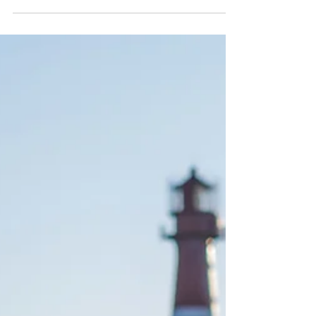
Sirevåg er et populært reisemål for de som
søker naturopplevelser og ro.