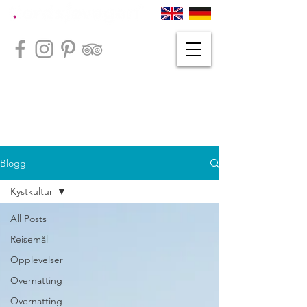
Blogg
Kystkultur
All Posts
Reisemål
Opplevelser
Overnatting
Overnatting